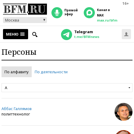
16+
Канал в
прямой
эфир
MAX
Москва
max.ru/bfm
Telegram
МЕНЮ
t.me/BFMnews
Персоны
По алфавиту
По деятельности
А
Аббас Галлямов
политтехнолог