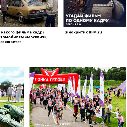
 какого фильма кадр?
Кинокритик BFM.ru
втомобилям «Москвич»
освящается