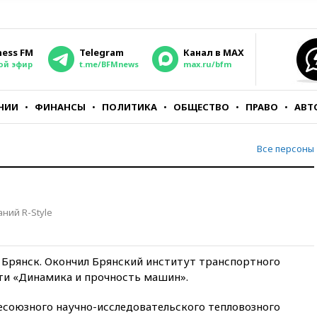
ness FM
Telegram
Канал в MAX
ой эфир
t.me/BFMnews
max.ru/bfm
НИИ
ФИНАНСЫ
ПОЛИТИКА
ОБЩЕСТВО
ПРАВО
АВТ
Все персоны
ний R-Style
г. Брянск. Окончил Брянский институт транспортного
ти «Динамика и прочность машин».
есоюзного научно-исследовательского тепловозного