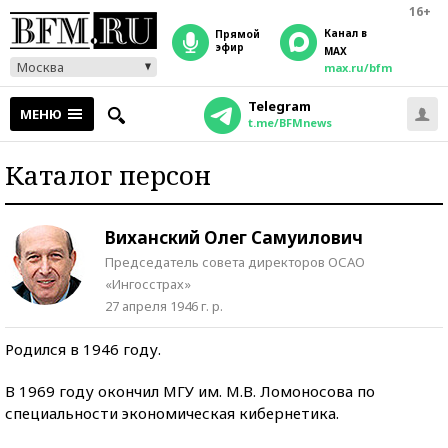
16+
Канал в
прямой
эфир
MAX
Москва
max.ru/bfm
Telegram
МЕНЮ
t.me/BFMnews
Каталог персон
Виханский Олег Самуилович
Председатель совета директоров ОСАО
«Ингосстрах»
27 апреля 1946 г. р.
Родился в 1946 году.
В 1969 году окончил МГУ им. М.В. Ломоносова по
специальности экономическая кибернетика.