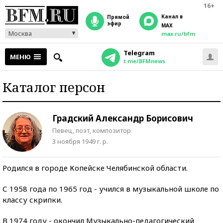
16+
Канал в
прямой
эфир
MAX
Москва
max.ru/bfm
Telegram
МЕНЮ
t.me/BFMnews
Каталог персон
Градский Александр Борисович
Певец, поэт, композитор
3 ноября 1949 г. р.
Родился в городе Копейске Челябинской области.
С 1958 года по 1965 год - учился в музыкальной школе по
классу скрипки.
В 1974 году - окончил Музыкально-педагогический