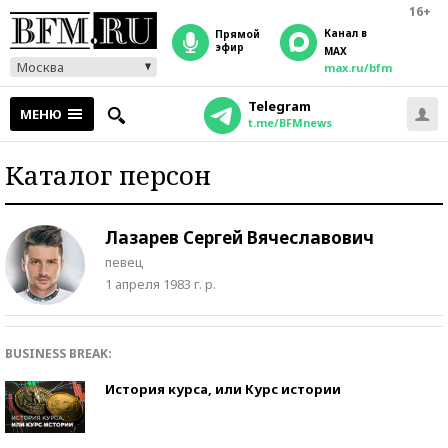
16+
Канал в
прямой
эфир
MAX
Москва
max.ru/bfm
Telegram
МЕНЮ
t.me/BFMnews
Каталог персон
Лазарев Сергей Вячеславович
певец
1 апреля 1983 г. р.
BUSINESS BREAK:
История курса, или Курс истории