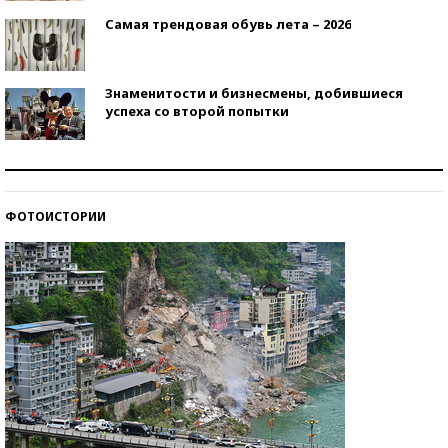
Самая трендовая обувь лета – 2026
Знаменитости и бизнесмены, добившиеся
успеха со второй попытки
Как защититься от солнца на курорте?
ФОТОИСТОРИИ
Кто изобрел средства связи?