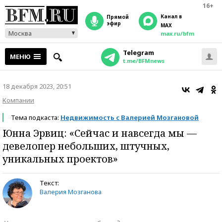
16+
Канал в
прямой
эфир
MAX
Москва
max.ru/bfm
Telegram
МЕНЮ
t.me/BFMnews
18 декабря 2023, 20:51
Компании
Тема подкаста:
Недвижимость с Валерией Мозгановой
Юнна Эрвиц: «Сейчас и навсегда мы —
девелопер небольших, штучных,
уникальных проектов»
Текст:
Валерия Мозганова