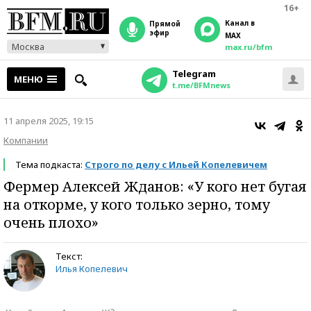
16+
Канал в
прямой
эфир
MAX
Москва
max.ru/bfm
Telegram
МЕНЮ
t.me/BFMnews
11 апреля 2025, 19:15
Компании
Тема подкаста:
Строго по делу с Ильей Копелевичем
Фермер Алексей Жданов: «У кого нет бугая
на откорме, у кого только зерно, тому
очень плохо»
Текст:
Илья Копелевич