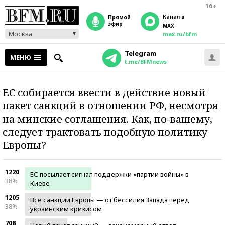
16+
Канал в
прямой
эфир
MAX
Москва
max.ru/bfm
Telegram
МЕНЮ
t.me/BFMnews
ЕС собирается ввести в действие новый
пакет санкций в отношении РФ, несмотря
на минские соглашения. Как, по-вашему,
следует трактовать подобную политику
Европы?
1220
ЕС посылает сигнал поддержки «партии войны» в
38%
Киеве
1205
Все санкции Европы — от бессилия Запада перед
38%
украинским кризисом
708