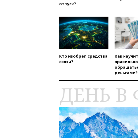
отпуск?
Кто изобрел средства
Как научи
связи?
правильно
обращатьс
деньгами?
ДЕНЬ В