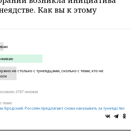
обрании возникла инициатива
неядстве. Как вы к этому
иваю
рживаю
нужно не столько с тунеядцами, сколько с теми, кто не
логи
лосовало 3797 человек
о теме:
как Бродский. Россиян предлагают снова наказывать за тунеядство