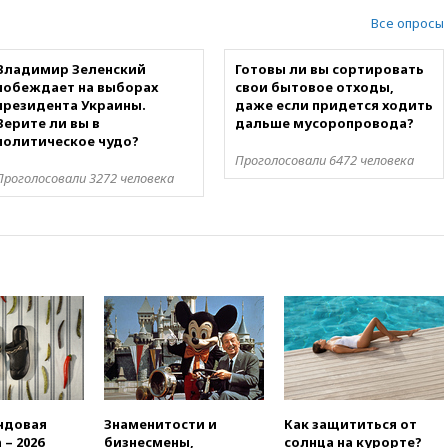
Все опросы
Владимир Зеленский
Готовы ли вы сортировать
побеждает на выборах
свои бытовое отходы,
президента Украины.
даже если придется ходить
Верите ли вы в
дальше мусоропровода?
политическое чудо?
Проголосовали 6472 человека
Проголосовали 3272 человека
ндовая
Знаменитости и
Как защититься от
 – 2026
бизнесмены,
солнца на курорте?