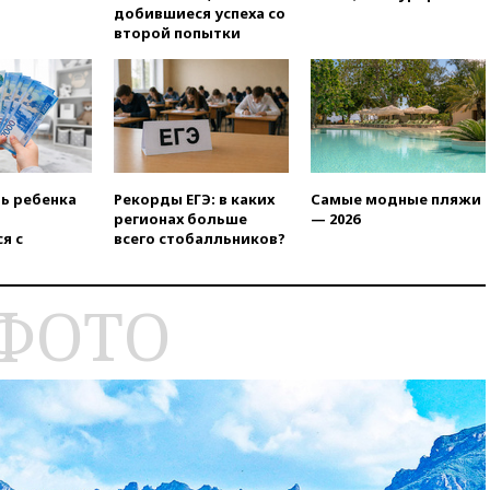
добившиеся успеха со
второй попытки
ть ребенка
Рекорды ЕГЭ: в каких
Самые модные пляжи
регионах больше
— 2026
я с
всего стобалльников?
 ФОТО