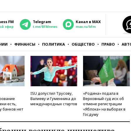
ness FM
Telegram
Канал в MAX
ой эфир
t.me/BFMnews
max.ru/bfm
НИИ
ФИНАНСЫ
ПОЛИТИКА
ОБЩЕСТВО
ПРАВО
АВТ
ISU допустил Трусову,
«Родина» подала в
рование
Валиеву и Гуменника до
Верховный суд иск об
еки есть,
международных стартов
отмене регистрации
у банков нет
«Яблока» на выборах в
Госдуму