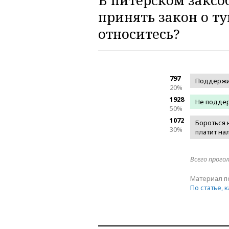
В питерском закс
принять закон о ту
относитесь?
797
Поддерж
20%
1928
Не подде
50%
1072
Бороться 
30%
платит на
Всего прого
Материал п
По статье, 