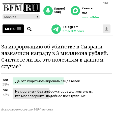
16+
Канал в
прямой
эфир
MAX
Москва
max.ru/bfm
Telegram
МЕНЮ
t.me/BFMnews
За информацию об убийстве в Сызрани
назначили награду в 3 миллиона рублей.
Считаете ли вы это полезным в данном
случае?
868
Да, это будет мотивировать свидетелей.
58%
626
Нет, органы и без информаторов должны знать,
42%
кто мог совершить подобное преступление.
Всего проголосовало 1494 человек