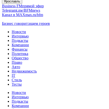
Ярославль
Business FM
прямой эфир
Telegram
t.me/BFMnews
Канал в MAX
max.ru/bfm
Бизнес говорит:
ищем героев
Новости
Интервью
Подкасты
Компании
Финансы
Политика
Общество
Право
Авто
Недвижимость
IT
Стиль
Тесты
Новости
Интервью
Подкасты
Компании