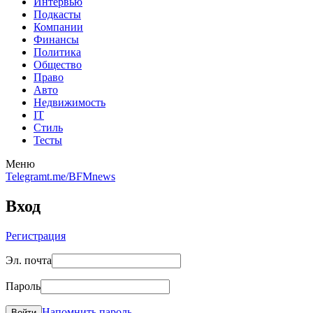
Интервью
Подкасты
Компании
Финансы
Политика
Общество
Право
Авто
Недвижимость
IT
Стиль
Тесты
Меню
Telegram
t.me/BFMnews
Вход
Регистрация
Эл. почта
Пароль
Напомнить пароль
Войти