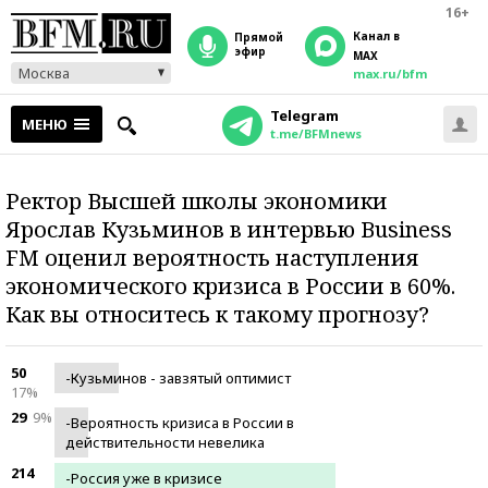
16+
Канал в
прямой
эфир
MAX
Москва
max.ru/bfm
Telegram
МЕНЮ
t.me/BFMnews
Ректор Высшей школы экономики
Ярослав Кузьминов в интервью Business
FM
оценил
вероятность наступления
экономического кризиса в России в 60%.
Как вы относитесь к такому прогнозу?
50
-Кузьминов - завзятый оптимист
17%
29
9%
-Вероятность кризиса в России в
действительности невелика
214
-Россия уже в кризисе