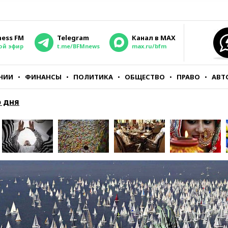
ness FM
Telegram
Канал в MAX
ой эфир
t.me/BFMnews
max.ru/bfm
НИИ
ФИНАНСЫ
ПОЛИТИКА
ОБЩЕСТВО
ПРАВО
АВТ
 дня