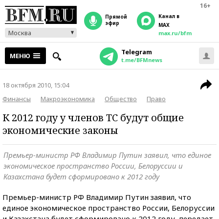
16+
Канал в
прямой
эфир
MAX
Москва
max.ru/bfm
Telegram
МЕНЮ
t.me/BFMnews
18 октября 2010, 15:04
Финансы
Макроэкономика
Общество
Право
К 2012 году у членов ТС будут общие
экономические законы
Премьер-министр РФ Владимир Путин заявил, что единое
экономическое пространство России, Белоруссии и
Казахстана будет сформировано к 2012 году
Премьер-министр РФ Владимир Путин заявил, что
единое экономическое пространство России, Белоруссии
и Казахстана будет сформировано к 2012 году, передает