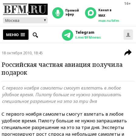
16+
Канал в
прямой
эфир
MAX
Москва
max.ru/bfm
Telegram
МЕНЮ
t.me/BFMnews
18 октября 2010, 18:45
Российская частная авиация получила
подарок
С первого ноября самолеты смогут взлетать в любое
удобное время. Пилоту больше не нужно запрашивать
специальное разрешение на это за три дня
С первого ноября самолеты смогут взлетать в любое
удобное время. Пилоту больше не нужно запрашивать
специальное разрешение на это за три дня. Эксперты
прогнозируют рост спроса на небольшие самолеты и