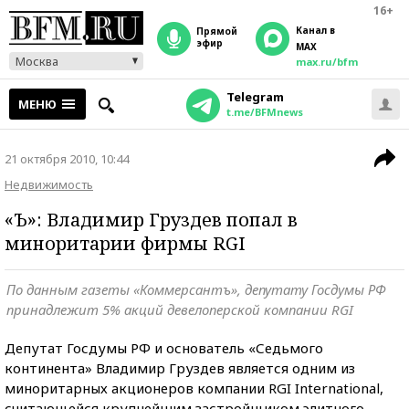
16+
Канал в
прямой
эфир
MAX
Москва
max.ru/bfm
Telegram
МЕНЮ
t.me/BFMnews
21 октября 2010, 10:44
Недвижимость
«Ъ»: Владимир Груздев попал в
миноритарии фирмы RGI
По данным газеты «Коммерсантъ», депутату Госдумы РФ
принадлежит 5% акций девелоперской компании RGI
Депутат Госдумы РФ и основатель «Седьмого
континента» Владимир Груздев является одним из
миноритарных акционеров компании RGI International,
считающейся крупнейшим застройщиком элитного