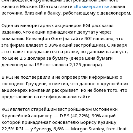
жилья в Москве. Об этом газете
«Коммерсантъ»
заявил
источник, близкий к банку, работающему с девелопером.
Один из миноритарных акционеров RGI рассказал
изданию, что акции принадлежат депутату через
компанию Kensington Gore (на сайте RGI написано, что
эта фирма владеет 5,38% акций застройщика). С января
этот пакет предлагается на рынке, по данным на август,
по цене 2,5 доллара за бумагу (вчера цена бумаги
девелопера на LSE составляла 2,125 доллара).
В RGI не подтвердили и не опровергли информацию о
господине Груздеве, отметив, что данные о крупнейших
акционерах компания раскрывает, но не более того, что
представлено на ее официальном сайте.
RGI является старейшим застройщиком Остоженки.
Крупнейший акционер — D.E.S (40,22%), 90% акций
которой принадлежат основателю Борису Кузинцу,
22,5% RGI — у Synergy, 6,6% — Morgan Stanley, free-float