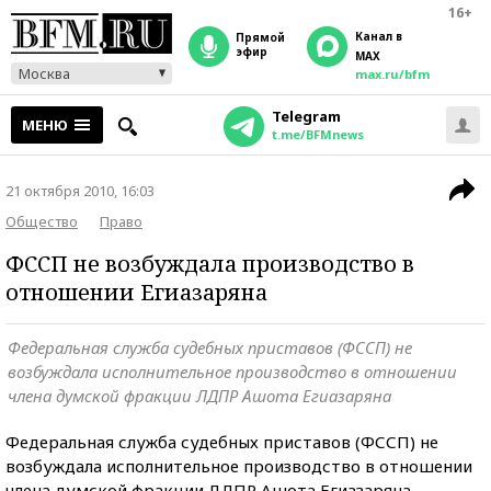
16+
Канал в
прямой
эфир
MAX
Москва
max.ru/bfm
Telegram
МЕНЮ
t.me/BFMnews
21 октября 2010, 16:03
Общество
Право
ФССП не возбуждала производство в
отношении Егиазаряна
Федеральная служба судебных приставов (ФССП) не
возбуждала исполнительное производство в отношении
члена думской фракции ЛДПР Ашота Егиазаряна
Федеральная служба судебных приставов (ФССП) не
возбуждала исполнительное производство в отношении
члена думской фракции ЛДПР Ашота Егиазаряна,