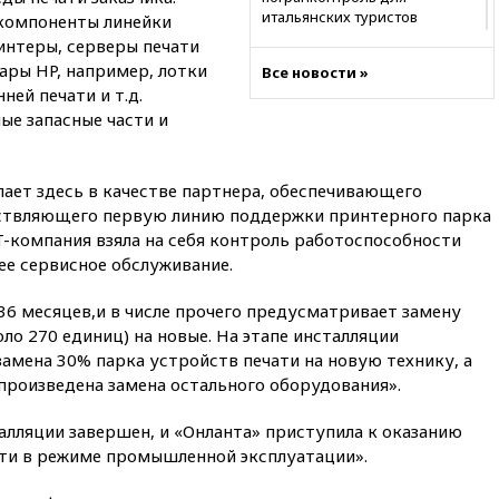
итальянских туристов
 компоненты линейки
интеры, серверы печати
12:27
Возгорание на Ильском
ары HP, например, лотки
НПЗ, вызванное атакой БПЛА,
Все новости »
потушили
ей печати и т.д.
ые запасные части и
11:47
Суд оставил под
арестом Rolls-Royce блогера
Лерчек
ает здесь в качестве партнера, обеспечивающего
11:07
При столкновении
ствляющего первую линию поддержки принтерного парка
катера и лодки под Самарой
IT-компания взяла на себя контроль работоспособности
погибли два человека
ее сервисное обслуживание.
10:27
Движение по трассе
«Новороссия» восстановлено
 36 месяцев,и в числе прочего предусматривает замену
09:55
Силы ПВО перехватили
ло 270 единиц) на новые. На этапе инсталляции
за утро 85 БПЛА над
амена 30% парка устройств печати на новую технику, а
территорией РФ
произведена замена остального оборудования».
09:25
Ильский НПЗ на Кубани
загорелся после падения
алляции завершен, и «Онланта» приступила к оказанию
обломков дрона
ати в режиме промышленной эксплуатации».
08:57
Собянин сообщил о
девяти БПЛА, сбитых на