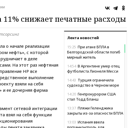
гии
а 11% снижает печатные расходы
утсорсинг
Лента новостей
ла о начале реализации
15:25
При атаке БПЛА в
ром нефть», с которой
Белгородской области погиб
мирный житель
рудничает в деле
сами. На этот раз нефтяная
14:54
В Аргентине умер отец
правление HP все
футболиста Лионеля Месси
средственное выполнение
14:43
Турция ограничила
оекту взяли на себя
судоходство в Черном море
 и ее дочерняя фирма
14:20
Генпрокурором США
стал Тодд Бланш
амент сетевой интеграции
13:37
Пляжи Геленджика
закрыты из-за опасности БПЛА
та взял на себя функции
нкционирования
13:03
Испания ввела
ды печати заказчика.
погранконтроль для