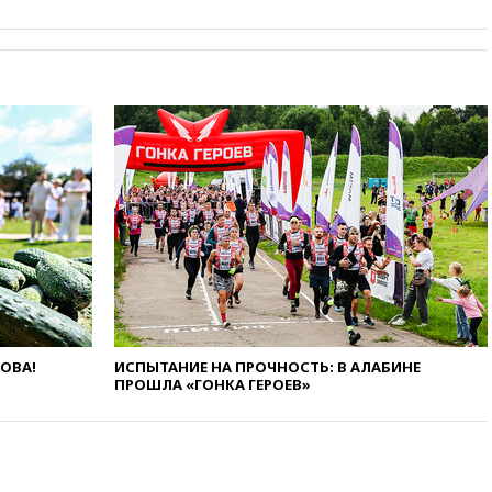
вчера, 22:28
Бессент
анонсировал скорое
соглашение о прекращении
огня США и Ирана
вчера, 22:15
Три человека
получили ножевые ранения
при нападении в Чехии
вчера, 22:00
Путин поручил
выделить средства на новые
РЛС для Белгородской
области
вчера, 21:56
The Atlantic: Маск
отказал Украине в
использовании Starlink для
атак вглубь РФ
вчера, 21:35
После пожара на
ЛОВА!
ИСПЫТАНИЕ НА ПРОЧНОСТЬ: В АЛАБИНЕ
ПРОШЛА «ГОНКА ГЕРОЕВ»
складе в Брянске возбудили
уголовное дело
вчера, 21:26
Лидеры сборной
РФ по гимнастике получили
официальный отказ в визах от