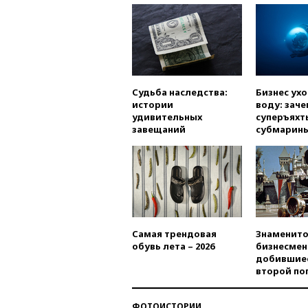
Судьба наследства:
Бизнес ух
истории
воду: заче
удивительных
суперъяхт
завещаний
субмарин
Самая трендовая
Знаменито
обувь лета – 2026
бизнесмен
добившиес
второй по
ФОТОИСТОРИИ