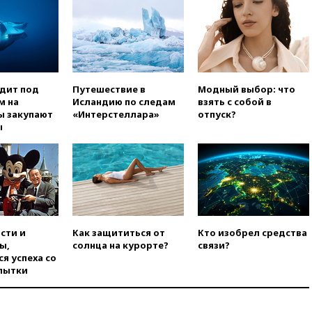
02:30
Трамп попросил
отпустить его с круглого стола
в Госдепе, чтобы «вести
войну»
01:35
Мигрант погиб при
попытке попасть из Марокко в
Сеуту на параплане
одит под
Путешествие в
Модный выбор: что
м на
Исландию по следам
взять с собой в
00:30
FT: ЕС не готов принять в
ы закупают
«Интерстеллара»
отпуск?
блок Украину из-за уровня
ы
коррупции
вчера, 23:35
Лукашенко
объяснил экономическую
выгоду безвизового режима с
ЕС
вчера, 22:59
На башню
ресторана «Армения» в
сти и
Как защититься от
Кто изобрел средства
Москве вернут утраченную
ы,
солнца на курорте?
связи?
скульптуру балерины
я успеха со
пытки
вчера, 22:45
Литовец
протаранил погранпункт при
попытке попасть в Россию