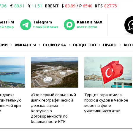
7.96
€
88.91
¥
11.51
BRENT
$
83.89
/ ₽
6540
RTS
827.75
ness FM
Telegram
Канал в MAX
ой эфир
t.me/BFMnews
max.ru/bfm
НИИ
ФИНАНСЫ
ПОЛИТИКА
ОБЩЕСТВО
ПРАВО
АВТ
енджика
«Это первый серьезный
Турция ограничила
удительную
шаг к географической
проход судов в Черное
пляжей при
деэскалации» —
море на фоне
А
Кортунов о
участившихся атак
договоренности по
безопасности КТК