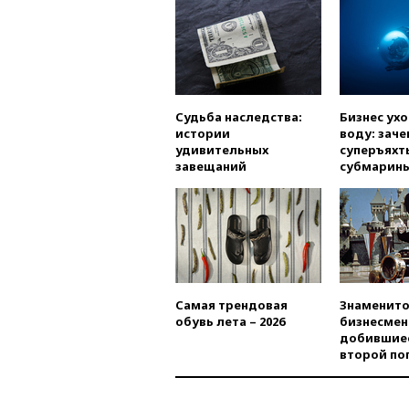
Судьба наследства:
Бизнес ух
истории
воду: заче
удивительных
суперъяхт
завещаний
субмарин
Самая трендовая
Знаменито
обувь лета – 2026
бизнесмен
добившиес
второй по