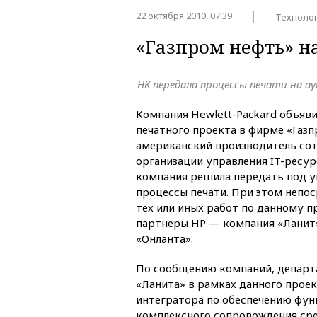
22 октября 2010, 07:39
Техноло
«Газпром нефть» н
НК передала процессы печати на а
Компания Hewlett-Packard объяви
печатного проекта в фирме «Газп
американский производитель сот
организации управления IT-ресур
компания решила передать под у
процессы печати. При этом непо
тех или иных работ по данному пр
партнеры HP — компания «Ланит»
«Онланта».
По сообщению компаний, департ
«Ланита» в рамках данного проек
интегратора по обеспечению фу
комплексного сопровождения сре