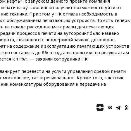
ом нефть», с запуском данного проекта компания
подлете к Москве
печати на аутсорсинг и получает возможность уйти от
ние техники. При этом у НК отпала необходимость в
08:42
Силы ПВО сбили почти
400 БПЛА над российскими
х с обслуживанием печатающих устройств. То есть теперь
регионами
ть на складе расходные материалы для печатающих
редачи процессов печати на аутсорсинг было названо
08:16
Лукашенко призвал
рота, связанного с поддержкой заявок, договоров,
белорусов покупать избы в
селах
рат на содержание и эксплуатацию печатающих устройств
но составить до 8% в год, а на практике по результатам
07:30
Нигерия стала
ается к 11%», — заявили сотрудники НК.
крупнейшим поставщиком
авиатоплива в Европу
ланирует перевести на услуги управления средой печати
06:30
США и Колумбия
 московские, так и региональные. Кроме того, заказчик
обсуждают координацию
нии номенклатуры оборудования к передаче на
усилий против наркотрафика
05:30
ВМС Испании усилили
присутствие в Сеуте на фоне
миграционного кризиса
03:30
В Минстрое сравнили
качество жилья в Нью-Йорке и
России