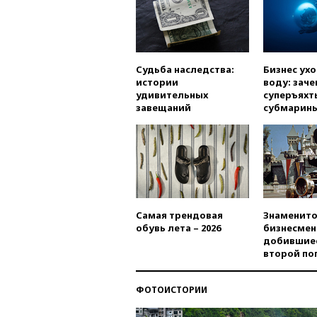
Судьба наследства:
Бизнес ух
истории
воду: заче
удивительных
суперъяхт
завещаний
субмарин
Самая трендовая
Знаменито
обувь лета – 2026
бизнесмен
добившиес
второй по
ФОТОИСТОРИИ