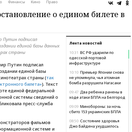
о
Финансы
Кино
Право
становление о едином билете в
р Путин подписал
Лента новостей
оздании единой базы данных
трах страны
10:31
ВС РФ ударили по
одесской портовой
инфраструктуре
ир Путин подписал
оздании единой базы
10:10
Премьер Японии снова
кинотеатрах страны (
так
не упомянула, чья атомная
бомба разрушила Нагасаки
ектронного билета»
). Текст
оте единой федеральной
09:47
Два ребенка ранены в
нной системы сведений о
ходе атаки БПЛА на Белгород
бликовала пресс-служба
09:09
Минобороны: за ночь
сбито 153 украинских БПЛА
08:50
Состояние здоровья
монстраторов фильмов
Джо Байдена ухудшилось
формационной системе и