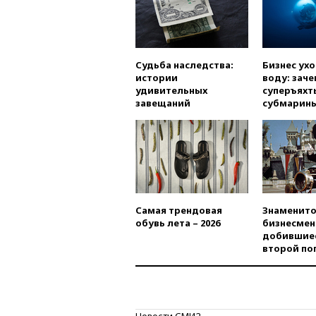
Судьба наследства:
Бизнес ух
истории
воду: заче
удивительных
суперъяхт
завещаний
субмарин
Самая трендовая
Знаменито
обувь лета – 2026
бизнесмен
добившиес
второй по