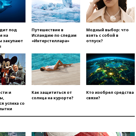
Белгородской области погиб
мирный житель
вчера, 14:54
В Аргентине умер
отец футболиста Лионеля
одит под
Путешествие в
Модный выбор: что
Месси
м на
Исландию по следам
взять с собой в
вчера, 14:43
Турция
ы закупают
«Интерстеллара»
отпуск?
ограничила судоходство в
ы
Черном море
вчера, 14:20
Генпрокурором
США стал Тодд Бланш
вчера, 13:37
Пляжи
Геленджика закрыты из-за
опасности БПЛА
сти и
Как защититься от
Кто изобрел средства
вчера, 13:03
Испания ввела
ы,
солнца на курорте?
связи?
погранконтроль для
я успеха со
итальянских туристов
пытки
вчера, 12:27
Возгорание на
Ильском НПЗ, вызванное
атакой БПЛА, потушили