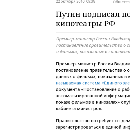
22 октября 2010, 09:38
Обществ
Путин подписал по
кинотеатры РФ
Премьер-министр России Владими
постановление правительства о с
о фильмах, показанных в кинотеа
Премьер-министр России Владим
постановление правительства о с
данных о фильмах, показанных в 
называемая система «Единого эл
документа «Постановление о раб
автоматизированной информацио
показе фильмов в кинозалах» опу
кабинета министров.
Правительство потребует от де
зарегистрироваться в единой ин