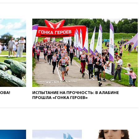
Иран в атаке на судно
нефтяной компании ADNOC в
Ормузе
вчера, 18:56
«Газпром»: объем
газа в европейских подземных
хранилищах достиг
антирекорда
вчера, 18:25
ТАСС: Уиткофф и
Кушнер могут вскоре посетить
Москву и Киев
вчера, 17:43
«Тиса» выдвинула
экс-председателя Верховного
суда на пост президента
Венгрии
ЛОВА!
ИСПЫТАНИЕ НА ПРОЧНОСТЬ: В АЛАБИНЕ
вчера, 16:50
Politico: «Газовая
ПРОШЛА «ГОНКА ГЕРОЕВ»
авантюра Германии ставит под
угрозу европейскую зиму»
вчера, 16:16
Беспилотник
взорвался вблизи
газопровода в Болгарии
вчера, 15:25
При атаке БПЛА в