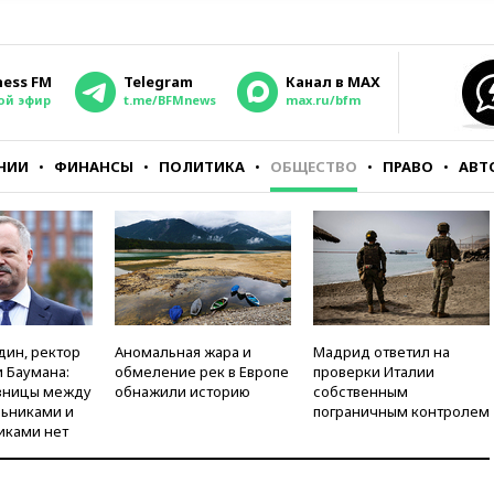
ness FM
Telegram
Канал в MAX
ой эфир
t.me/BFMnews
max.ru/bfm
НИИ
ФИНАНСЫ
ПОЛИТИКА
ОБЩЕСТВО
ПРАВО
АВТ
дин, ректор
Аномальная жара и
Мадрид ответил на
 Баумана:
обмеление рек в Европе
проверки Италии
зницы между
обнажили историю
собственным
ьниками и
пограничным контролем
иками нет