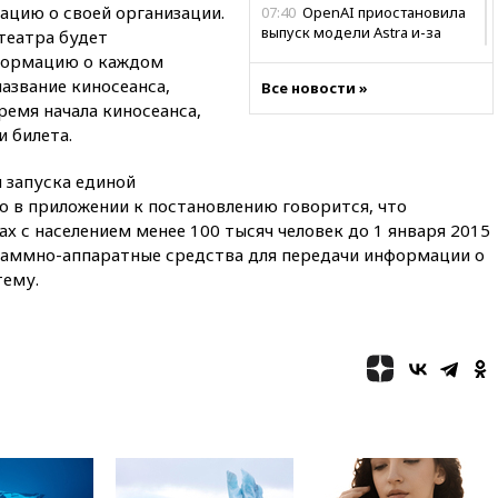
цию о своей организации.
07:40
OpenAI приостановила
выпуск модели Astra и-за
театра будет
потенциальных рисков
нформацию о каждом
название киносеанса,
06:25
У берегов Италии
Все новости »
обнаружили затонувшее
ремя начала киносеанса,
судно древнеримских времен
и билета.
05:10
«Одиссея» Нолана
 запуска единой
собрала в мировом прокате
свыше $1 млрд
 в приложении к постановлению говорится, что
 с населением менее 100 тысяч человек до 1 января 2015
02:22
Собянин сообщил о
раммно-аппаратные средства для передачи информации о
высоких темпах строительства
недвижимости в Москве
тему.
01:20
Россиянин в среднем
съедает несколько арбузов за
сезон
00:25
В Красноярском крае
идут поиски семьи, пропавшей
во время сплава
вчера, 23:30
Жителя Нижнего
Тагила арестовали за реакции