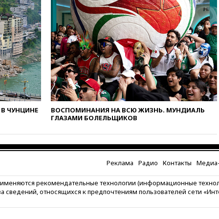
вчера, 11:47
Суд оставил под
арестом Rolls-Royce блогера
Лерчек
вчера, 11:07
При
столкновении катера и лодки
под Самарой погибли два
человека
вчера, 10:27
Движение по
трассе «Новороссия»
восстановлено
вчера, 09:55
Силы ПВО
В ЧУНЦИНЕ
ВОСПОМИНАНИЯ НА ВСЮ ЖИЗНЬ. МУНДИАЛЬ
перехватили за утро 85 БПЛА
ГЛАЗАМИ БОЛЕЛЬЩИКОВ
над территорией РФ
вчера, 09:25
Ильский НПЗ на
Кубани загорелся после
падения обломков дрона
Реклама
Радио
Контакты
Медиа-
вчера, 08:57
Собянин
сообщил о девяти БПЛА,
рименяются рекомендательные технологии (информационные техно
сбитых на подлете к Москве
за сведений, относящихся к предпочтениям пользователей сети «Ин
вчера, 08:42
Силы ПВО сбили
почти 400 БПЛА над