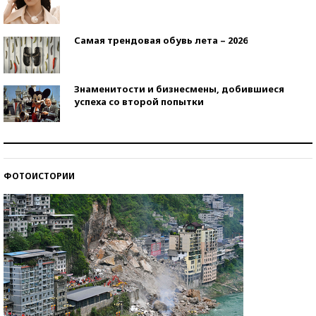
Самая трендовая обувь лета – 2026
Знаменитости и бизнесмены, добившиеся
успеха со второй попытки
Как защититься от солнца на курорте?
ФОТОИСТОРИИ
Кто изобрел средства связи?