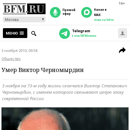
16+
Канал в
прямой
эфир
MAX
Москва
max.ru/bfm
Telegram
МЕНЮ
t.me/BFMnews
3 ноября 2010, 09:58
Общество
Умер Виктор Черномырдин
3 ноября на 73-м году жизни скончался Виктор Степанович
Черномырдин, с именем которого связывают целую эпоху
современной России