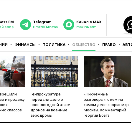
ness FM
Telegram
Канал в MAX
ой эфир
t.me/BFMnews
max.ru/bfm
НИИ
ФИНАНСЫ
ПОЛИТИКА
ОБЩЕСТВО
ПРАВО
АВТ
азрешили
Генпрокуратуре
«Никчемные
во и продажу
передали дело о
разговоры»: с кем на
зких
прошлогодней атаке
самом деле спорит мэр
ких классов
дронов на военные
Москвы. Комментарий
аэродромы
Георгия Бовта