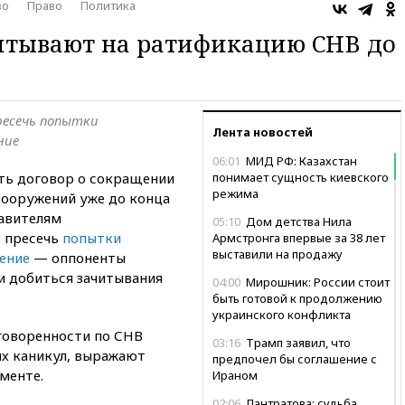
во
Право
Политика
итывают на ратификацию СНВ до
ресечь попытки
Лента новостей
ние
06:01
МИД РФ: Казахстан
ь договор о сокращении
понимает сущность киевского
режима
вооружений уже до конца
тавителям
05:10
Дом детства Нила
ь пресечь
попытки
Армстронга впервые за 38 лет
выставили на продажу
ение
— оппоненты
и добиться зачитывания
04:00
Мирошник: России стоит
быть готовой к продолжению
украинского конфликта
оговоренности по СНВ
03:16
Трамп заявил, что
х каникул, выражают
предпочел бы соглашение с
менте.
Ираном
02:06
Лантратова: судьба