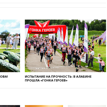
РФ разрешило продажу
бензина старых
экологических классов
вчера, 21:15
Путин обсудил с
Машковым 150-летие Союза
театральных деятелей
вчера, 20:47
Newsweek:
«взрывная» диарея охватила
47 из 50 штатов США
вчера, 20:35
ПВО за 12 часов
сбила 200 украинских
беспилотников
вчера, 20:20
Третий комплект
золотых медалей выиграли на
ЧЕ российские синхронистки
ЛОВА!
ИСПЫТАНИЕ НА ПРОЧНОСТЬ: В АЛАБИНЕ
ПРОШЛА «ГОНКА ГЕРОЕВ»
вчера, 20:15
ТАСС: жизни
главы «Уралдронзавода»
после взрыва ничего не
угрожает
вчера, 20:08
По всей Грузии