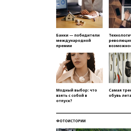
Банки — победители
Технологи
международной
революция
премии
возможно
Модный выбор: что
Самая тре
взять с собой в
обувь лета
отпуск?
ФОТОИСТОРИИ