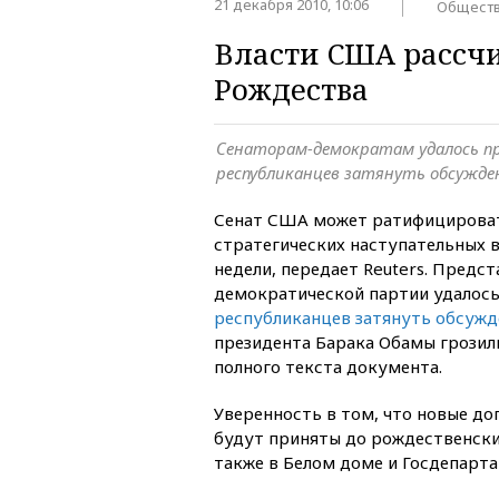
21 декабря 2010, 10:06
Общест
Власти США рассч
Рождества
Сенаторам-демократам удалось п
республиканцев затянуть обсужде
Сенат США может ратифицироват
стратегических наступательных 
недели, передает Reuters. Предс
демократической партии удалос
республиканцев затянуть обсужд
президента Барака Обамы грозил
полного текста документа.
Уверенность в том, что новые д
будут приняты до рождественски
также в Белом доме и Госдепарта