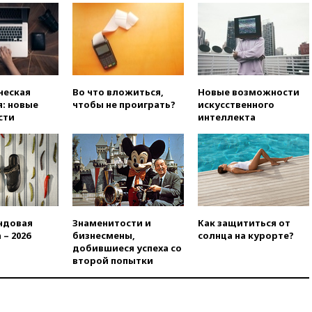
означает прекращения
производства телевизоров в
РФ
вчера, 22:35
Семь грузовых
вагонов сошли с рельсов в
Оренбургской области
ческая
Во что вложиться,
Новые возможности
вчера, 22:22
Минфин: в июле
: новые
чтобы не проиграть?
искусственного
выросли нефтегазовые
сти
интеллекта
доходы российского бюджета
вчера, 22:15
Аксаков: ЦБ
согласовал первый стандарт
исламского банкинга
вчера, 21:43
Организаторы
«Интервидения»
подтвердили, что конкурс
ндовая
Знаменитости и
Как защититься от
пройдет в Саудовской Аравии
 – 2026
бизнесмены,
солнца на курорте?
добившиеся успеха со
вчера, 21:35
Машков: в РФ
второй попытки
подготовили концепцию
развития театрального
искусства до 2035 года
вчера, 21:21
Правительство