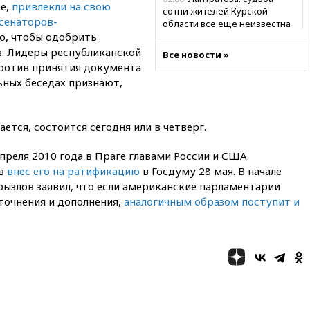
е,
привлекли на свою
сотни жителей Курской
 сенаторов-
области все еще неизвестна
но, чтобы одобрить
01:10
МИД РФ: ЕС пытается
. Лидеры республиканской
Все новости »
сохранить мобилизационный
ротив принятия документа
ресурс для Украины
ьных беседах признают,
00:05
Девочка с «маской
Бэтмена» показала лицо
после последней операции
ется, состоится сегодня или в четверг.
вчера, 23:35
Российского
историка Артема Кирпиченка
преля 2010 года в Праге главами России и США.
арестовали в Израиле
ев
внес его на ратификацию
в Госдуму 28 мая. В начале
вчера, 23:23
«Спартак»
рызлов заявил, что если американские парламентарии
разгромил «Оренбург» в
точнения и дополнения,
аналогичным образом поступит и
Кубке России
вчера, 23:00
Пост Дмитриева в
X о миграционном кризисе в
Сеуте набрал миллион
просмотров
вчера, 22:49
Минпромторг:
банкротство «Кванта» не