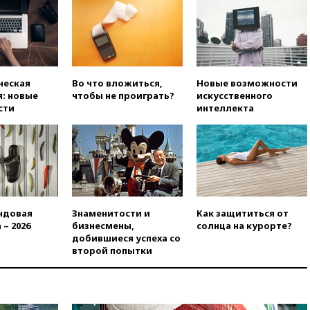
снова отключилось
электричество
вчера, 20:00
Зеленский связал
дефицит ракет с попыткой
Запада принудить Киев к
уступкам
ческая
Во что вложиться,
Новые возможности
вчера, 19:45
Памфилова: ЦИК
: новые
чтобы не проиграть?
искусственного
примет беспрецедентные
сти
интеллекта
меры безопасности во время
выборов
вчера, 19:35
Памфилова
сообщила об омоложении
партийных списков на выборах
в Госдуму
вчера, 19:25
Путин
ндовая
Знаменитости и
Как защититься от
прокомментировал первый
 – 2026
бизнесмены,
солнца на курорте?
номер «Единой России» в
добившиеся успеха со
бюллетене
второй попытки
вчера, 19:15
Путин обсудил с
Памфиловой подготовку к
единому дню голосования