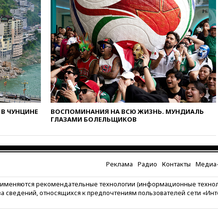
вчера, 18:56
Wildberries
отрицает перенос основной
логистики за пределы России
вчера, 18:45
Крупнейший
склад маркетплейса Rozetka
сгорел под Киевом
вчера, 18:35
Джаред Лето
лишился роли в фильме
Барри Левинсона на фоне
обвинений в насилии
В ЧУНЦИНЕ
ВОСПОМИНАНИЯ НА ВСЮ ЖИЗНЬ. МУНДИАЛЬ
вчера, 18:28
Выборы ректора
ГЛАЗАМИ БОЛЕЛЬЩИКОВ
ГИТИСа перенесены на «после
1 ноября»
вчера, 18:15
Путин указал на
нехватку врачей в
Белгородской области
Реклама
Радио
Контакты
Медиа-
вчера, 17:58
ЕС отменил
рименяются рекомендательные технологии (информационные техно
временную защиту для
за сведений, относящихся к предпочтениям пользователей сети «Ин
военнообязанных украинцев
вчера, 17:45
Шуваев сообщил