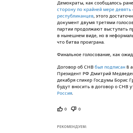
Демократы, как сообщалось ране
сторону по крайней мере девять
республиканцев
, этого достаточ
документ двумя третями голосов
партии продолжают выступать п
в нынешнем виде, но в неформал
что битва проиграна.
Финальное голосование, как ожида
Договор об СНВ
был подписан
8 а
Президент РФ Дмитрий Медвед
декабря спикер Госдумы Борис Г
будут вносить в договор о СНВ у
Россия
.
0
0
РЕКОМЕНДУЕМ: