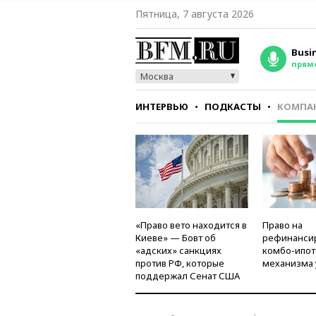
Пятница, 7 августа 2026
Busi
прям
Москва
ИНТЕРВЬЮ
ПОДКАСТЫ
КОМПА
СТИЛЬ
ТЕСТЫ
«Право вето находится в
Право на
Киеве» — Бовт об
рефинанси
«адских» санкциях
комбо-ипот
против РФ, которые
механизма 
поддержал Сенат США