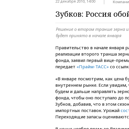
22 декабря 2010, 14:00
Компани
Зубков: Россия об
Решение о втором транше зерна и
будет принято в начале января
Правительство в начале января 
реализации второго транша зерн
фонда, заявил первый вице-прем
передает
«Прайм-ТАСС»
со ссылк
«В январе посмотрим, как цена б
внутреннем рынке. Если увидим, ч
будем и дальше направлять зерн
фонда, чтобы оно поступало до 
Зубков, добавив, что в этом сезо
импортных поставок. Урожай
сос
Переходящие запасы оцениваются 
В конце ноября премьер Владимир