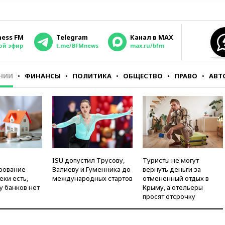
ness FM
Telegram
Канал в MAX
ой эфир
t.me/BFMnews
max.ru/bfm
НИИ
ФИНАНСЫ
ПОЛИТИКА
ОБЩЕСТВО
ПРАВО
АВТ
ISU допустил Трусову,
Туристы не могут
рование
Валиеву и Гуменника до
вернуть деньги за
еки есть,
международных стартов
отмененный отдых в
у банков нет
Крыму, а отельеры
просят отсрочку