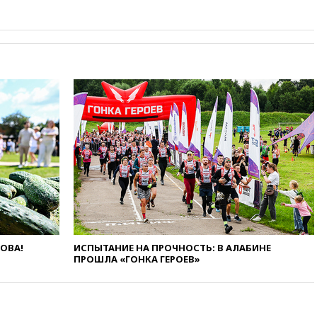
в Сербию
19:19
Россиянка погибла во
Французских Альпах
19:00
Открытое горение на
складе в Брянске
ликвидировано
18:55
Минобороны отчиталось
об ударах по двум украинским
сухогрузам в Черном море
18:47
Школьники из РФ стали
абсолютными чемпионами на
олимпиаде по ИИ
18:39
Два человека погибли в
результате удара ВСУ по
многоэтажке в Керчи
ЛОВА!
ИСПЫТАНИЕ НА ПРОЧНОСТЬ: В АЛАБИНЕ
18:25
Беспилотник атаковал
ПРОШЛА «ГОНКА ГЕРОЕВ»
турецкий сухогруз у
побережья Новороссийска
18:18
Товарооборот Китая и