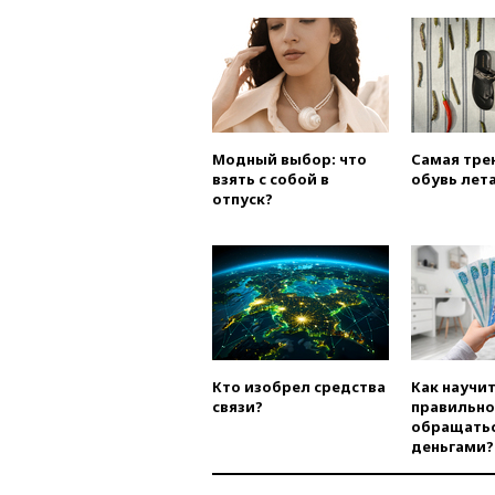
Модный выбор: что
Самая тре
взять с собой в
обувь лета
отпуск?
Кто изобрел средства
Как научи
связи?
правильно
обращатьс
деньгами?