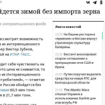
и
ойдется зимой без импорта зерна
з интервенционного фонда
Лента новостей
22:59
На башню ресторана
рассмотрит возможность
«Армения» в Москве вернут
утраченную скульптуру
а из интервенционного
балерины
ьер Виктор Зубков,
ой на
ИТАР-ТАСС
.
22:28
Бессент анонсировал
скорое соглашение о
прекращении огня США и
удет себя чувствовать на
Ирана
то цена не снижается, то
о из Интервенционного
22:00
Путин поручил выделить
средства на новые РЛС для
потребителей», — отметил
Белгородской области
не Россия обойдется без
тавил
60,5 млн тонн.
21:56
The Atlantic: Маск
отказал Украине в
в 21,7 млн тонн.
использовании Starlink для
атак вглубь РФ
 Путин заявлял, что