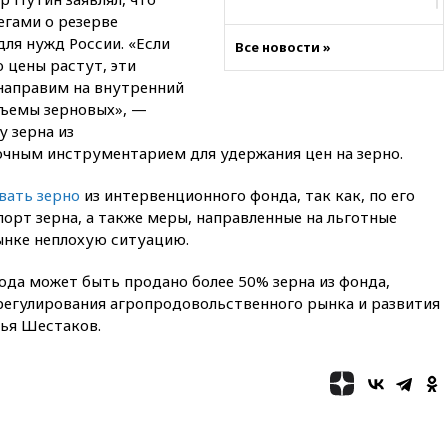
егами о резерве
21:35
После пожара на складе
в Брянске возбудили
ля нужд России. «Если
Все новости »
уголовное дело
о цены растут, эти
направим на внутренний
21:26
Лидеры сборной РФ по
гимнастике получили
бъемы зерновых», —
официальный отказ в визах от
у зерна из
Хорватии
чным инструментарием для удержания цен на зерно.
21:15
Пентагон опубликовал
16 новых видео с НЛО
вать зерно
из интервенционного фонда, так как, по его
порт зерна, а также меры, направленные на льготные
21:00
На границе Украины с
ынке неплохую ситуацию.
Польшей скопилось свыше 6,5
тысячи грузовиков
ода может быть продано более 50% зерна из фонда,
20:53
Швыдкой:
егулирования агропродовольственного рынка и развития
«Интервидение» точно
ья Шестаков.
пройдет в 2026 году
20:45
ПВО за день сбила еще
75 украинских беспилотников
над Россией
20:35
Велосипедист погиб при
атаке FPV-дрона в