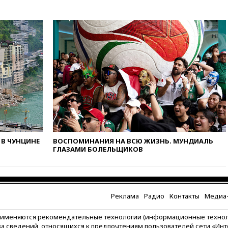
16:45
«Яблоко» подаст иск к
депутату Госдумы Алексею
Журавлеву
16:35
Мельникова и еще
шесть гимнастов сборной
России не получили визы на
ЧЕ
16:16
Движение по
Крымскому мосту
перекрывали второй раз за
день
16:00
Создатели пирамиды
В ЧУНЦИНЕ
ВОСПОМИНАНИЯ НА ВСЮ ЖИЗНЬ. МУНДИАЛЬ
АФК «Наследие» получили от
ГЛАЗАМИ БОЛЕЛЬЩИКОВ
шести до 12 лет колонии
15:45
Верховный суд 10
августа рассмотрит иск о
снятии «Яблока» с выборов
Реклама
Радио
Контакты
Медиа-
15:35
Четыре человека
пострадали при пожаре на
рименяются рекомендательные технологии (информационные техно
складе с красками в Брянске
за сведений, относящихся к предпочтениям пользователей сети «Ин