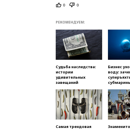
0
0
РЕКОМЕНДУЕМ:
Судьба наследства:
Бизнес ух
истории
воду: заче
удивительных
суперъяхт
завещаний
субмарин
Самая трендовая
Знаменито