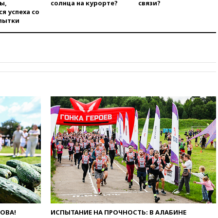
во время сплава
ы,
солнца на курорте?
связи?
я успеха со
вчера, 23:30
Жителя Нижнего
пытки
Тагила арестовали за реакции
в Теlegram
вчера, 22:50
Российский
режиссер Кирилл Соколов
снимет триллер для Netflix
вчера, 22:20
Турция призвала
к мораторию на удары по
торговым судам в Черном
море
вчера, 21:43
Экс-
председатель Верховного
суда Венгрии согласился стать
президентом республики
вчера, 20:58
Финляндия
введет экзамен для
претендентов на получение
гражданства
вчера, 20:12
Минобороны
ЛОВА!
ИСПЫТАНИЕ НА ПРОЧНОСТЬ: В АЛАБИНЕ
Болгарии: упавший в стране