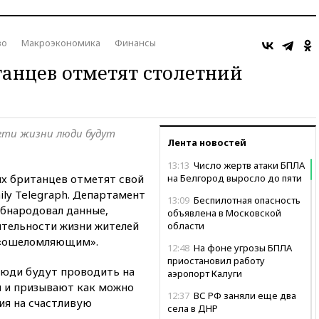
во
Макроэкономика
Финансы
анцев отметят столетний
ети жизни люди будут
Лента новостей
13:13
Число жертв атаки БПЛА
х британцев отметят свой
на Белгород выросло до пяти
ily Telegraph. Департамент
13:09
Беспилотная опасность
обнародовал данные,
объявлена в Московской
тельности жизни жителей
области
 «ошеломляющим».
12:48
На фоне угрозы БПЛА
приостановил работу
люди будут проводить на
аэропорт Калуги
и и призывают как можно
12:37
ВС РФ заняли еще два
ия на счастливую
села в ДНР