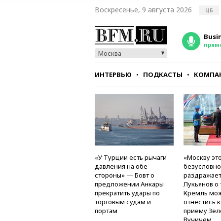
Воскресенье, 9 августа 2026
ЦБ
Busi
прям
Москва
ИНТЕРВЬЮ
ПОДКАСТЫ
КОМПА
СТИЛЬ
ТЕСТЫ
«У Турции есть рычаги
«Москву это
давления на обе
безусловно
стороны» — Бовт о
раздражае
предложении Анкары
Лукьянов о 
прекратить удары по
Кремль мо
торговым судам и
отнестись 
портам
приему Зел
Вучичем