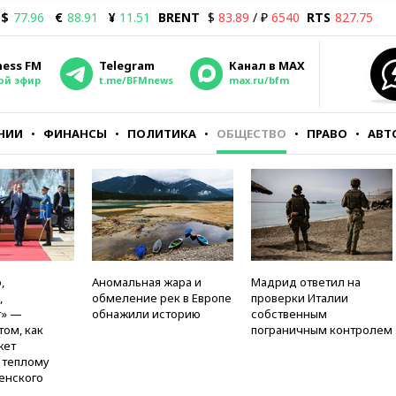
$
77.96
€
88.91
¥
11.51
BRENT
$
83.89
/ ₽
6540
RTS
827.75
ness FM
Telegram
Канал в MAX
ой эфир
t.me/BFMnews
max.ru/bfm
НИИ
ФИНАНСЫ
ПОЛИТИКА
ОБЩЕСТВО
ПРАВО
АВТ
,
Аномальная жара и
Мадрид ответил на
,
обмеление рек в Европе
проверки Италии
т» —
обнажили историю
собственным
том, как
пограничным контролем
жет
к теплому
енского