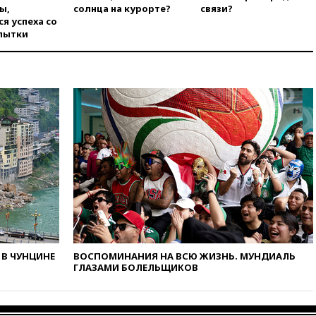
вчера, 16:16
Беспилотник
ы,
солнца на курорте?
связи?
взорвался вблизи
я успеха со
газопровода в Болгарии
пытки
вчера, 15:25
При атаке БПЛА в
Белгородской области погиб
мирный житель
вчера, 14:54
В Аргентине умер
отец футболиста Лионеля
Месси
вчера, 14:43
Турция
ограничила судоходство в
Черном море
вчера, 14:20
Генпрокурором
США стал Тодд Бланш
вчера, 13:37
Пляжи
Геленджика закрыты из-за
опасности БПЛА
В ЧУНЦИНЕ
ВОСПОМИНАНИЯ НА ВСЮ ЖИЗНЬ. МУНДИАЛЬ
ГЛАЗАМИ БОЛЕЛЬЩИКОВ
вчера, 13:03
Испания ввела
погранконтроль для
итальянских туристов