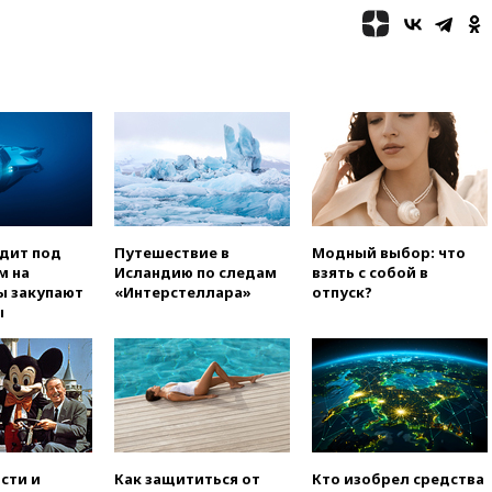
сбито 153 украинских БПЛА
08:50
Состояние здоровья
Джо Байдена ухудшилось
07:40
OpenAI приостановила
выпуск модели Astra и-за
потенциальных рисков
06:25
У берегов Италии
обнаружили затонувшее
судно древнеримских времен
05:10
«Одиссея» Нолана
одит под
Путешествие в
Модный выбор: что
собрала в мировом прокате
м на
Исландию по следам
взять с собой в
свыше $1 млрд
ы закупают
«Интерстеллара»
отпуск?
02:22
Собянин сообщил о
ы
высоких темпах строительства
недвижимости в Москве
01:20
Россиянин в среднем
съедает несколько арбузов за
сезон
00:25
В Красноярском крае
идут поиски семьи, пропавшей
сти и
Как защититься от
Кто изобрел средства