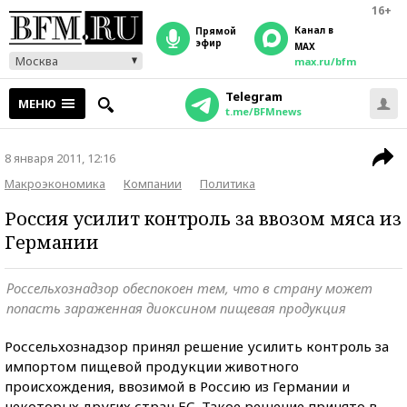
16+
Канал в
прямой
эфир
MAX
Москва
max.ru/bfm
Telegram
МЕНЮ
t.me/BFMnews
8 января 2011, 12:16
Макроэкономика
Компании
Политика
Россия усилит контроль за ввозом мяса из
Германии
Россельхознадзор обеспокоен тем, что в страну может
попасть зараженная диоксином пищевая продукция
Россельхознадзор принял решение усилить контроль за
импортом пищевой продукции животного
происхождения, ввозимой в Россию из Германии и
некоторых других стран ЕС. Такое решение принято в