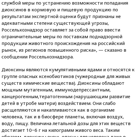
службой меры по устранению возможности попадания
диоксинов в кормовую и пищевую продукцию по
результатам экспертной оценки будут признаны не
адекватными степени существующей угрозы,
Россельхознадзор оставляет за собой право ввести
ограничительные меры по поставкам поднадзорной
продукции животного происхождения на российский
рынок, из регионов повышенного риска», — сказано в
сообщении Россельхознадзора.
Диоксины являются кумулятивными ядами и относятся к
группе опасных ксенобиотиков (чужеродные для живых
существ химические вещества). Диоксины обладают
мощным мутагенным, иммунодепрессантным,
канцерогенным,тератогенным (нарушающим развитие
детей в утробе матери) воздействием. Они слабо
расщепляются и накапливаются как в организме
человека, так и в биосфере планеты, включая воздух,
воду, пищу. Величина летальной дозы для этих веществ
достигает 10−6 г на килограмм живого веса. Таким
образом, диоксины очень опасны для человека даже в