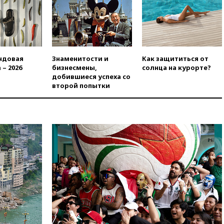
вчера, 19:45
Памфилова: ЦИК
примет беспрецедентные
меры безопасности во время
выборов
вчера, 19:35
Памфилова
сообщила об омоложении
ндовая
Знаменитости и
Как защититься от
партийных списков на выборах
 – 2026
бизнесмены,
солнца на курорте?
в Госдуму
добившиеся успеха со
второй попытки
вчера, 19:25
Путин
прокомментировал первый
номер «Единой России» в
бюллетене
вчера, 19:15
Путин обсудил с
Памфиловой подготовку к
единому дню голосования
вчера, 18:56
Wildberries
отрицает перенос основной
логистики за пределы России
вчера, 18:45
Крупнейший
склад маркетплейса Rozetka
сгорел под Киевом