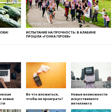
вчера, 20:47
Newsweek:
«взрывная» диарея охватила
47 из 50 штатов США
вчера, 20:35
ПВО за 12 часов
сбила 200 украинских
беспилотников
ЛОВА!
ИСПЫТАНИЕ НА ПРОЧНОСТЬ: В АЛАБИНЕ
ПРОШЛА «ГОНКА ГЕРОЕВ»
вчера, 20:20
Третий комплект
золотых медалей выиграли на
ЧЕ российские синхронистки
вчера, 20:15
ТАСС: жизни
главы «Уралдронзавода»
после взрыва ничего не
угрожает
вчера, 20:08
По всей Грузии
снова отключилось
электричество
вчера, 20:00
Зеленский связал
ческая
Во что вложиться,
Новые возможности
дефицит ракет с попыткой
: новые
чтобы не проиграть?
искусственного
Запада принудить Киев к
сти
интеллекта
уступкам