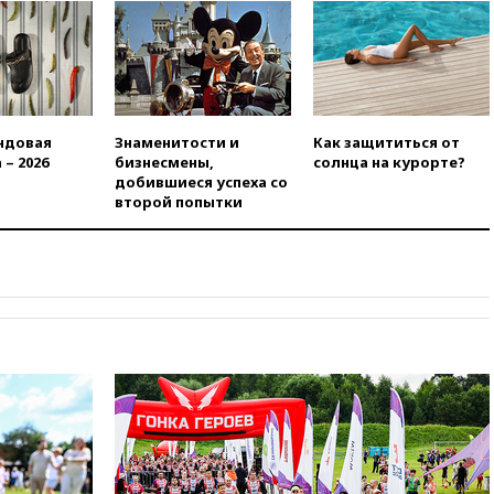
вчера, 22:22
Минфин: в июле
выросли нефтегазовые
доходы российского бюджета
вчера, 22:15
Аксаков: ЦБ
согласовал первый стандарт
исламского банкинга
ндовая
Знаменитости и
Как защититься от
вчера, 21:43
Организаторы
 – 2026
бизнесмены,
солнца на курорте?
«Интервидения»
добившиеся успеха со
подтвердили, что конкурс
второй попытки
пройдет в Саудовской Аравии
вчера, 21:35
Машков: в РФ
подготовили концепцию
развития театрального
искусства до 2035 года
вчера, 21:21
Правительство
РФ разрешило продажу
бензина старых
экологических классов
вчера, 21:15
Путин обсудил с
Машковым 150-летие Союза
театральных деятелей