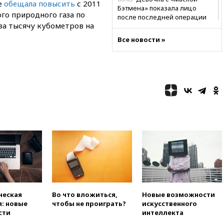
е
обещала повысить
с 2011
Бэтмена» показала лицо
ого природного газа по
после последней операции
за тысячу кубометров на
вчера, 23:35
Российского
Все новости »
историка Артема Кирпиченка
арестовали в Израиле
вчера, 23:23
«Спартак»
разгромил «Оренбург» в
Кубке России
вчера, 23:00
Пост Дмитриева в
X о миграционном кризисе в
Сеуте набрал миллион
просмотров
вчера, 22:49
Минпромторг:
банкротство «Кванта» не
означает прекращения
производства телевизоров в
РФ
вчера, 22:35
Семь грузовых
ческая
Во что вложиться,
Новые возможности
вагонов сошли с рельсов в
: новые
чтобы не проиграть?
искусственного
Оренбургской области
сти
интеллекта