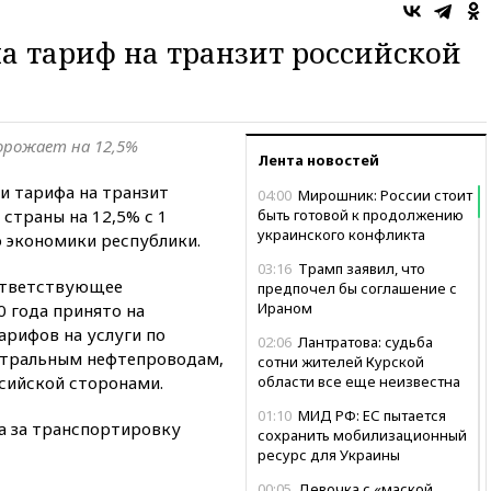
а тариф на транзит российской
орожает на 12,5%
Лента новостей
и тарифа на транзит
04:00
Мирошник: России стоит
страны на 12,5% с 1
быть готовой к продолжению
украинского конфликта
 экономики республики.
03:16
Трамп заявил, что
оответствующее
предпочел бы соглашение с
Ираном
0 года принято на
арифов на услуги по
02:06
Лантратова: судьба
стральным нефтепроводам,
сотни жителей Курской
сийской сторонами.
области все еще неизвестна
01:10
МИД РФ: ЕС пытается
ра за транспортировку
сохранить мобилизационный
ресурс для Украины
00:05
Девочка с «маской