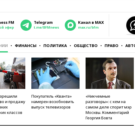
ness FM
Telegram
Канал в MAX
ой эфир
t.me/BFMnews
max.ru/bfm
НИИ
ФИНАНСЫ
ПОЛИТИКА
ОБЩЕСТВО
ПРАВО
АВТ
азрешили
Покупатель «Кванта»
«Никчемные
во и продажу
намерен возобновить
разговоры»: с кем на
зких
выпуск телевизоров
самом деле спорит мэр
ких классов
Москвы. Комментарий
Георгия Бовта