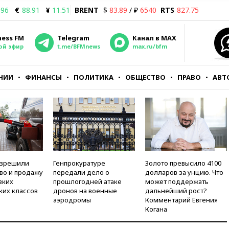
.96
€
88.91
¥
11.51
BRENT
$
83.89
/ ₽
6540
RTS
827.75
ness FM
Telegram
Канал в MAX
ой эфир
t.me/BFMnews
max.ru/bfm
НИИ
ФИНАНСЫ
ПОЛИТИКА
ОБЩЕСТВО
ПРАВО
АВТ
азрешили
Генпрокуратуре
Золото превысило 4100
во и продажу
передали дело о
долларов за унцию. Что
зких
прошлогодней атаке
может поддержать
ких классов
дронов на военные
дальнейший рост?
аэродромы
Комментарий Евгения
Когана