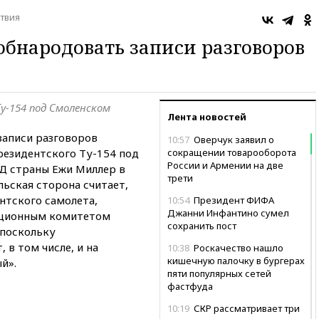
твия
бнародовать записи разговоров
у-154 под Смоленском
Лента новостей
записи разговоров
10:57
Оверчук заявил о
езидентского Ту-154 под
сокращении товарооборота
России и Армении на две
ВД страны Ежи Миллер в
трети
льская сторона считает,
нтского самолета,
10:54
Президент ФИФА
Джанни Инфантино сумел
ционным комитетом
сохранить пост
 поскольку
 в том числе, и на
10:38
Роскачество нашло
кишечную палочку в бургерах
й».
пяти популярных сетей
фастфуда
10:19
СКР рассматривает три