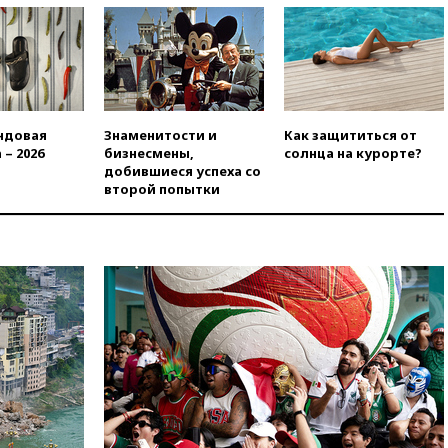
вчера, 23:35
Российского
историка Артема Кирпиченка
арестовали в Израиле
вчера, 23:23
«Спартак»
разгромил «Оренбург» в
Кубке России
ндовая
Знаменитости и
Как защититься от
вчера, 23:00
Пост Дмитриева в
 – 2026
бизнесмены,
солнца на курорте?
X о миграционном кризисе в
добившиеся успеха со
Сеуте набрал миллион
второй попытки
просмотров
вчера, 22:49
Минпромторг:
банкротство «Кванта» не
означает прекращения
производства телевизоров в
РФ
вчера, 22:35
Семь грузовых
вагонов сошли с рельсов в
Оренбургской области
вчера, 22:22
Минфин: в июле
выросли нефтегазовые
доходы российского бюджета