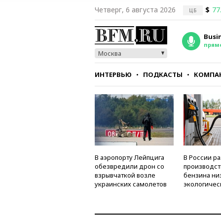
Четверг, 6 августа 2026
$
77
ЦБ
Busi
прям
Москва
ИНТЕРВЬЮ
ПОДКАСТЫ
КОМПА
СТИЛЬ
ТЕСТЫ
В аэропорту Лейпцига
В России р
обезвредили дрон со
производст
взрывчаткой возле
бензина ни
украинских самолетов
экологичес