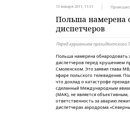
13 января 2011, 11:31
Происшес
Польша намерена о
диспетчеров
Перед крушением президентского Т
Польша намерена обнародовать 
диспетчеров перед крушением пр
Смоленском. Это заявил глава М
эфире польского телевидения. По
что доклад о катастрофе президе
сделанный Международным авиа
(МАК), не является объективным,
ответственность за аварию лежит,
диспетчерах аэродрома «Северны