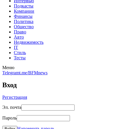
Интервью
Подкасты
Компании
Финансы
Политика
Общество
Право
Авто
Недвижимость
IT
Стиль
Тесты
Меню
Telegram
t.me/BFMnews
Вход
Регистрация
Эл. почта
Пароль
Напомнить пароль
Войти