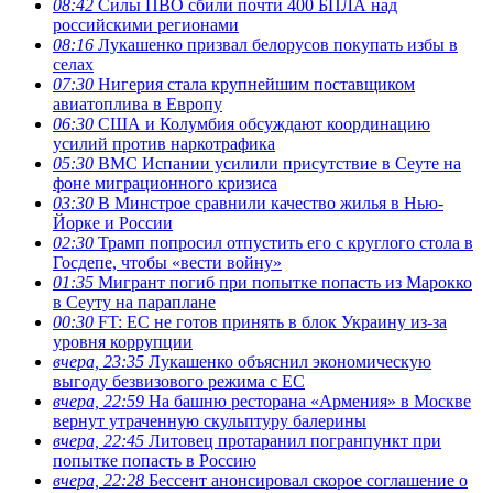
08:42
Силы ПВО сбили почти 400 БПЛА над
российскими регионами
08:16
Лукашенко призвал белорусов покупать избы в
селах
07:30
Нигерия стала крупнейшим поставщиком
авиатоплива в Европу
06:30
США и Колумбия обсуждают координацию
усилий против наркотрафика
05:30
ВМС Испании усилили присутствие в Сеуте на
фоне миграционного кризиса
03:30
В Минстрое сравнили качество жилья в Нью-
Йорке и России
02:30
Трамп попросил отпустить его с круглого стола в
Госдепе, чтобы «вести войну»
01:35
Мигрант погиб при попытке попасть из Марокко
в Сеуту на параплане
00:30
FT: ЕС не готов принять в блок Украину из-за
уровня коррупции
вчера, 23:35
Лукашенко объяснил экономическую
выгоду безвизового режима с ЕС
вчера, 22:59
На башню ресторана «Армения» в Москве
вернут утраченную скульптуру балерины
вчера, 22:45
Литовец протаранил погранпункт при
попытке попасть в Россию
вчера, 22:28
Бессент анонсировал скорое соглашение о