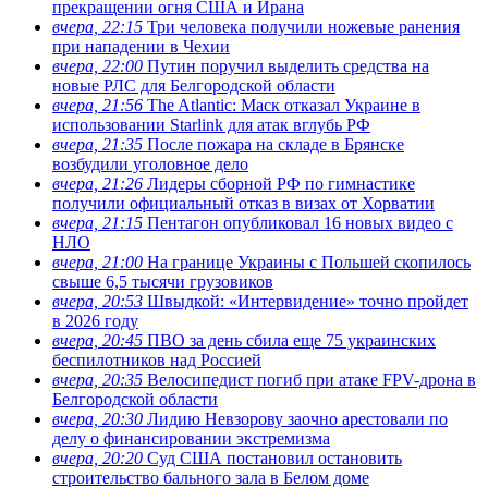
прекращении огня США и Ирана
вчера, 22:15
Три человека получили ножевые ранения
при нападении в Чехии
вчера, 22:00
Путин поручил выделить средства на
новые РЛС для Белгородской области
вчера, 21:56
The Atlantic: Маск отказал Украине в
использовании Starlink для атак вглубь РФ
вчера, 21:35
После пожара на складе в Брянске
возбудили уголовное дело
вчера, 21:26
Лидеры сборной РФ по гимнастике
получили официальный отказ в визах от Хорватии
вчера, 21:15
Пентагон опубликовал 16 новых видео с
НЛО
вчера, 21:00
На границе Украины с Польшей скопилось
свыше 6,5 тысячи грузовиков
вчера, 20:53
Швыдкой: «Интервидение» точно пройдет
в 2026 году
вчера, 20:45
ПВО за день сбила еще 75 украинских
беспилотников над Россией
вчера, 20:35
Велосипедист погиб при атаке FPV-дрона в
Белгородской области
вчера, 20:30
Лидию Невзорову заочно арестовали по
делу о финансировании экстремизма
вчера, 20:20
Суд США постановил остановить
строительство бального зала в Белом доме