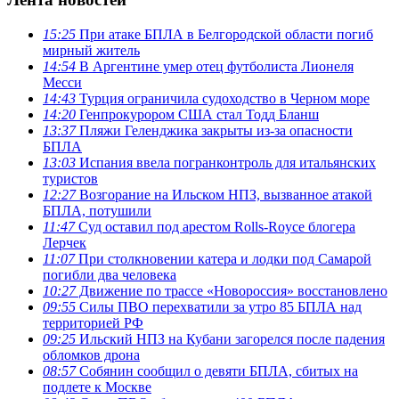
15:25
При атаке БПЛА в Белгородской области погиб
мирный житель
14:54
В Аргентине умер отец футболиста Лионеля
Месси
14:43
Турция ограничила судоходство в Черном море
14:20
Генпрокурором США стал Тодд Бланш
13:37
Пляжи Геленджика закрыты из-за опасности
БПЛА
13:03
Испания ввела погранконтроль для итальянских
туристов
12:27
Возгорание на Ильском НПЗ, вызванное атакой
БПЛА, потушили
11:47
Суд оставил под арестом Rolls-Royce блогера
Лерчек
11:07
При столкновении катера и лодки под Самарой
погибли два человека
10:27
Движение по трассе «Новороссия» восстановлено
09:55
Силы ПВО перехватили за утро 85 БПЛА над
территорией РФ
09:25
Ильский НПЗ на Кубани загорелся после падения
обломков дрона
08:57
Собянин сообщил о девяти БПЛА, сбитых на
подлете к Москве