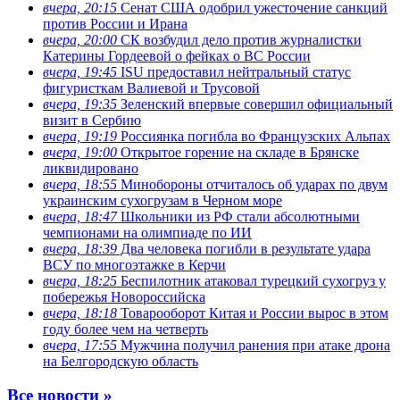
вчера, 20:15
Сенат США одобрил ужесточение санкций
против России и Ирана
вчера, 20:00
СК возбудил дело против журналистки
Катерины Гордеевой о фейках о ВС России
вчера, 19:45
ISU предоставил нейтральный статус
фигуристкам Валиевой и Трусовой
вчера, 19:35
Зеленский впервые совершил официальный
визит в Сербию
вчера, 19:19
Россиянка погибла во Французских Альпах
вчера, 19:00
Открытое горение на складе в Брянске
ликвидировано
вчера, 18:55
Минобороны отчиталось об ударах по двум
украинским сухогрузам в Черном море
вчера, 18:47
Школьники из РФ стали абсолютными
чемпионами на олимпиаде по ИИ
вчера, 18:39
Два человека погибли в результате удара
ВСУ по многоэтажке в Керчи
вчера, 18:25
Беспилотник атаковал турецкий сухогруз у
побережья Новороссийска
вчера, 18:18
Товарооборот Китая и России вырос в этом
году более чем на четверть
вчера, 17:55
Мужчина получил ранения при атаке дрона
на Белгородскую область
Все новости »