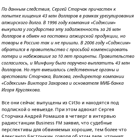
По данным следствия, Сергей Сторчак причастен к
попытке хищения 43 млн долларов в рамках урегулирования
алжирского долга. В 1996 году компания «Содэксим»
выкупила у государства эту задолженность за 26 млн
долларов в обмен на поставки алжирской продукции, но
товары в Россию так и не пришли. В 2006 году «Содэксим»
обратился в правительство с просьбой компенсировать
потери и набежавшие за 10 лет проценты. Правительство
согласилось, и Минфину было поручено выплатить 43 млн
долларов. Но тут вмешались следственные органы и
арестовали Сторчака, Волкова, гендиректор компании
«Содексим» Виктора Захарова и основателя МИБ-банка
Игоря Круглякова.
Все они сейчас выпущены из СИЗо и находятся под
подпиской о невыезде. При этом адвокат Сергея
Сторчака Андрей Ромашов в четверг в интервью
радиостанции Business FM заявил, что судебные
перспективы для обвиняемых хорошие, тем более что
Александр Бастрыкин, говоря об этом деле, уточнил: