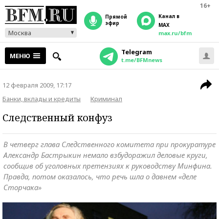
16+
Канал в
прямой
эфир
MAX
Москва
max.ru/bfm
Telegram
МЕНЮ
t.me/BFMnews
12 февраля 2009, 17:17
Банки, вклады и кредиты
Криминал
Следственный конфуз
В четверг глава Следственного комитета при прокуратуре
Александр Бастрыкин немало взбудоражил деловые круги,
сообщив об уголовных претензиях к руководству Минфина.
Правда, потом оказалось, что речь шла о давнем «деле
Сторчака»