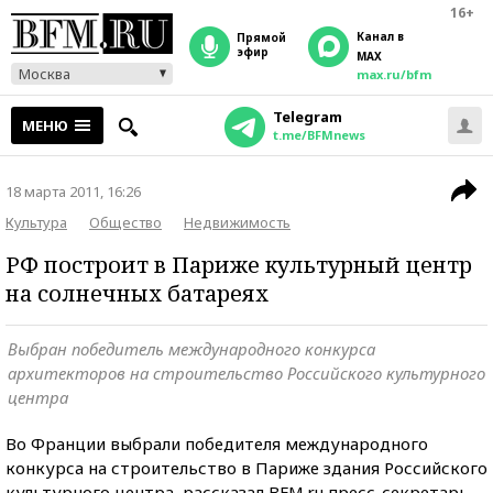
16+
Канал в
прямой
эфир
MAX
Москва
max.ru/bfm
Telegram
МЕНЮ
t.me/BFMnews
18 марта 2011, 16:26
Культура
Общество
Недвижимость
РФ построит в Париже культурный центр
на солнечных батареях
Выбран победитель международного конкурса
архитекторов на строительство Российского культурного
центра
Во Франции выбрали победителя международного
конкурса на строительство в Париже здания Российского
культурного центра, рассказал BFM.ru пресс-секретарь