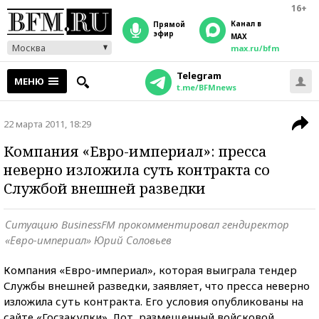
16+
Канал в
прямой
эфир
MAX
Москва
max.ru/bfm
Telegram
МЕНЮ
t.me/BFMnews
22 марта 2011, 18:29
Компания «Евро-империал»: пресса
неверно изложила суть контракта со
Службой внешней разведки
Ситуацию BusinessFM прокомментировал гендиректор
«Евро-империал» Юрий Соловьев
Компания «Евро-империал», которая выиграла тендер
Службы внешней разведки, заявляет, что пресса неверно
изложила суть контракта. Его условия опубликованы на
сайте «Госзакупки». Лот, размещенный войсковой