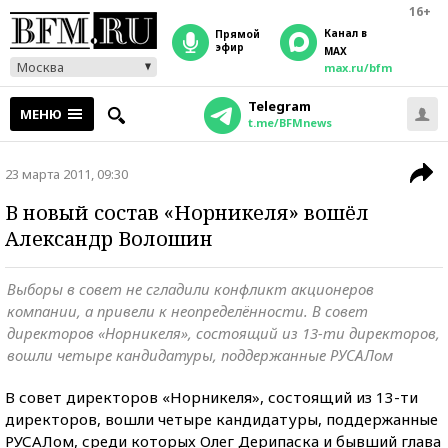
16+
Канал в
прямой
эфир
MAX
Москва
max.ru/bfm
Telegram
МЕНЮ
t.me/BFMnews
23 марта 2011, 09:30
В новый состав «Норникеля» вошёл
Александр Волошин
Выборы в совет не сгладили конфликт акционеров
компании, а привели к неопределённости. В совет
директоров «Норникеля», состоящий из 13-ти директоров,
вошли четыре кандидатуры, поддержанные РУСАЛом
В совет директоров «Норникеля», состоящий из 13-ти
директоров, вошли четыре кандидатуры, поддержанные
РУСАЛом, среди которых Олег Дерипаска и бывший глава