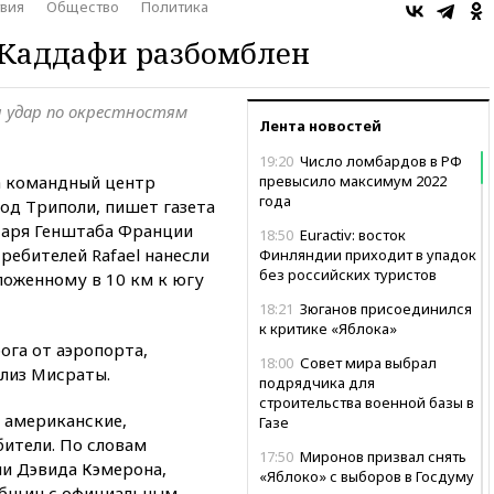
вия
Общество
Политика
Каддафи разбомблен
 удар по окрестностям
Лента новостей
19:20
Число ломбардов в РФ
а командный центр
превысило максимум 2022
года
д Триполи, пишет газета
етаря Генштаба Франции
18:50
Euractiv: восток
ребителей Rafael нанесли
Финляндии приходит в упадок
без российских туристов
ложенному в 10 км к югу
18:21
Зюганов присоединился
к критике «Яблока»
ога от аэропорта,
18:00
Совет мира выбрал
близ Мисраты.
подрядчика для
строительства военной базы в
 американские,
Газе
бители. По словам
17:50
Миронов призвал снять
и Дэвида Кэмерона,
«Яблоко» с выборов в Госдуму
общин с официальным