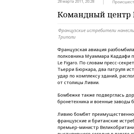
28 марта 2011, 20:28
Происшест
Командный центр 
Французские истребители нанесли
Триполи
Французская авиация разбомбил
полковника Муаммара Каддафи по
Le Figaro. По словам пресс-секр
Тьерри Бюркара, два патруля ист
удар по комплексу зданий, распо
от столицы Ливии.
Бомбежке также подверглась дор
бронетехника и военные заводы 
Ливию бомбят преимущественно
французские и британские истре
премьер-министр Великобритани
выступившего сегодня в палате 