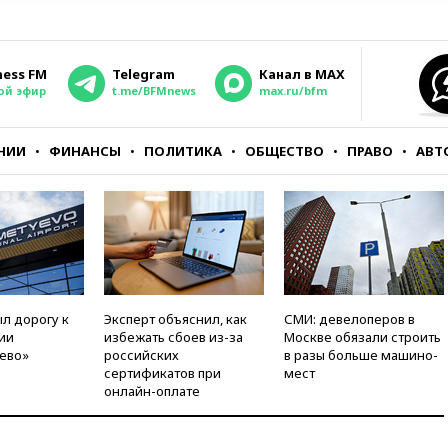
ness FM
Telegram
Канал в MAX
ой эфир
t.me/BFMnews
max.ru/bfm
НИИ
ФИНАНСЫ
ПОЛИТИКА
ОБЩЕСТВО
ПРАВО
АВТ
л дорогу к
Эксперт объяснил, как
СМИ: девелоперов в
ии
избежать сбоев из-за
Москве обязали строить
ево»
российских
в разы больше машино-
сертификатов при
мест
онлайн-оплате