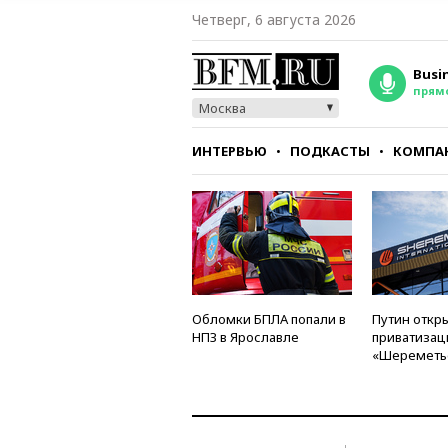
Четверг, 6 августа 2026
Busi
прям
Москва
ИНТЕРВЬЮ
ПОДКАСТЫ
КОМПА
СТИЛЬ
ТЕСТЫ
Обломки БПЛА попали в
Путин откры
НПЗ в Ярославле
приватизац
«Шереметь