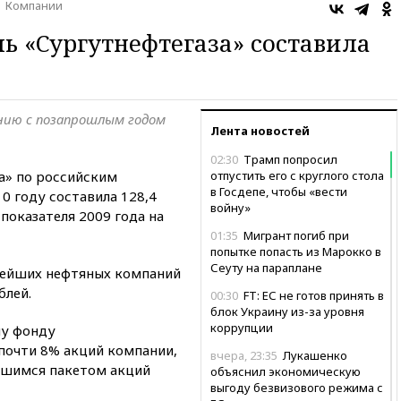
Компании
ль «Сургутнефтегаза» составила
нию с позапрошлым годом
Лента новостей
02:30
Трамп попросил
а» по российским
отпустить его с круглого стола
в Госдепе, чтобы «вести
0 году составила 128,4
войну»
показателя 2009 года на
01:35
Мигрант погиб при
попытке попасть из Марокко в
Сеуту на параплане
нейших нефтяных компаний
блей.
00:30
FT: ЕС не готов принять в
блок Украину из-за уровня
коррупции
му фонду
почти 8% акций компании,
вчера, 23:35
Лукашенко
вшимся пакетом акций
объяснил экономическую
выгоду безвизового режима с