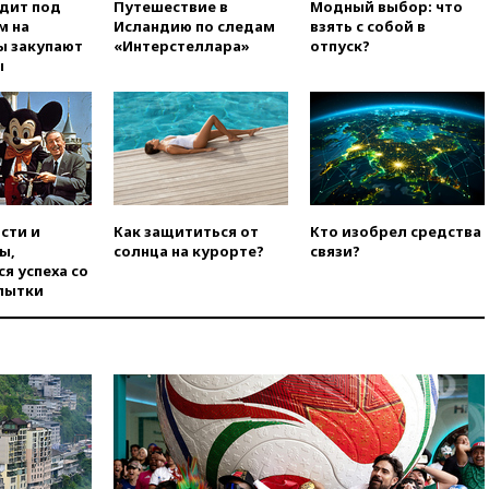
одит под
Путешествие в
Модный выбор: что
нейтральный статус
м на
Исландию по следам
взять с собой в
фигуристкам Валиевой и
ы закупают
«Интерстеллара»
отпуск?
Трусовой
ы
вчера, 19:35
Зеленский
впервые совершил
официальный визит в Сербию
вчера, 19:19
Россиянка
погибла во Французских
Альпах
вчера, 19:00
Открытое
сти и
Как защититься от
Кто изобрел средства
горение на складе в Брянске
ы,
солнца на курорте?
связи?
ликвидировано
я успеха со
пытки
вчера, 18:55
Минобороны
отчиталось об ударах по двум
украинским сухогрузам в
Черном море
вчера, 18:47
Школьники из РФ
стали абсолютными
чемпионами на олимпиаде по
ИИ
вчера, 18:39
Два человека