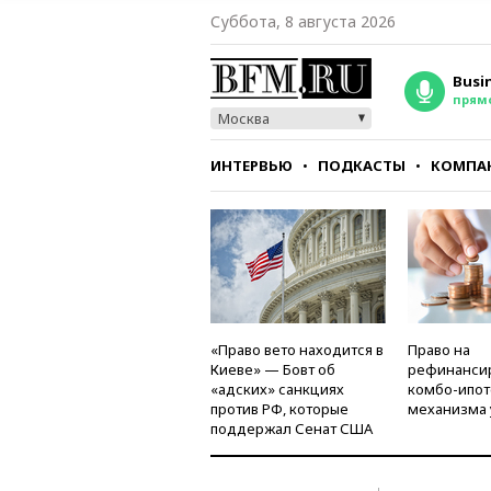
Суббота, 8 августа 2026
Busi
прям
Москва
ИНТЕРВЬЮ
ПОДКАСТЫ
КОМПА
СТИЛЬ
ТЕСТЫ
«Право вето находится в
Право на
Киеве» — Бовт об
рефинанси
«адских» санкциях
комбо-ипот
против РФ, которые
механизма 
поддержал Сенат США