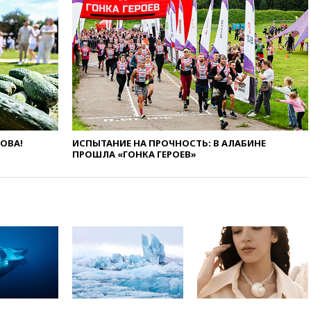
беспилотников над Россией
вчера, 20:35
Велосипедист
погиб при атаке FPV-дрона в
Белгородской области
вчера, 20:30
Лидию Невзорову
заочно арестовали по делу о
финансировании
экстремизма
вчера, 20:20
Суд США
постановил остановить
ЛОВА!
ИСПЫТАНИЕ НА ПРОЧНОСТЬ: В АЛАБИНЕ
строительство бального зала в
ПРОШЛА «ГОНКА ГЕРОЕВ»
Белом доме
вчера, 20:15
Сенат США
одобрил ужесточение
санкций против России и
Ирана
вчера, 20:00
СК возбудил дело
против журналистки Катерины
Гордеевой о фейках о ВС
России
вчера, 19:45
ISU предоставил