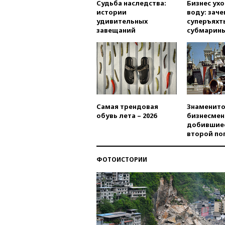
Судьба наследства:
Бизнес ух
истории
воду: заче
удивительных
суперъяхт
завещаний
субмарин
Самая трендовая
Знаменито
обувь лета – 2026
бизнесмен
добившиес
второй по
ФОТОИСТОРИИ