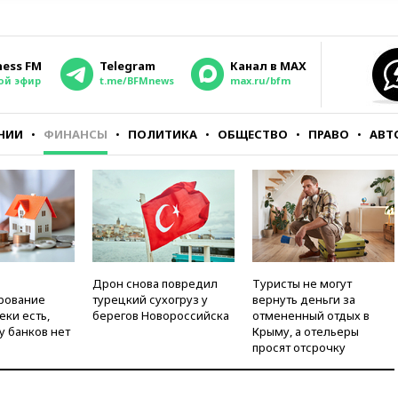
ness FM
Telegram
Канал в MAX
ой эфир
t.me/BFMnews
max.ru/bfm
НИИ
ФИНАНСЫ
ПОЛИТИКА
ОБЩЕСТВО
ПРАВО
АВТ
Дрон снова повредил
Туристы не могут
рование
турецкий сухогруз у
вернуть деньги за
еки есть,
берегов Новороссийска
отмененный отдых в
у банков нет
Крыму, а отельеры
просят отсрочку