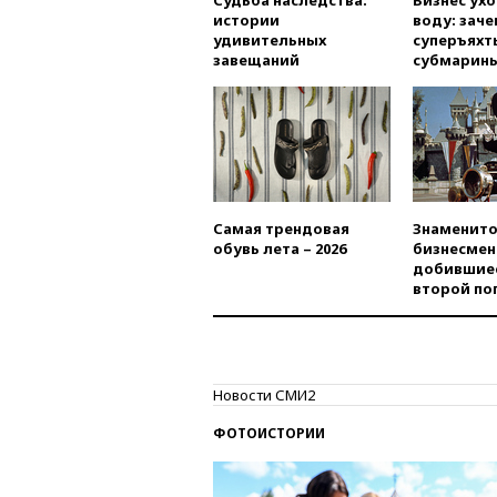
Судьба наследства:
Бизнес ух
истории
воду: заче
удивительных
суперъяхт
завещаний
субмарин
Самая трендовая
Знаменито
обувь лета – 2026
бизнесмен
добившиес
второй по
Новости СМИ2
ФОТОИСТОРИИ