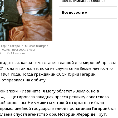
шесть гимнастов сборной
России не получили визы на
ЧЕ
Все новости »
16:16
Движение по
Крымскому мосту
перекрывали второй раз за
день
16:00
Создатели пирамиды
АФК «Наследие» получили от
 Юрия Гагарина, многое выиграл.
ияющим, прогрессивным,
шести до 12 лет колонии
ото: РИА Новости
15:45
Верховный суд 10
гадаться, какая тема станет главной для мировой прессы
августа рассмотрит иск о
снятии «Яблока» с выборов
21 года и так далее, пока не случится на Земле нечто, что
 1961 года. Тогда гражданин СССР Юрий Гагарин,
15:35
Четыре человека
 отправился на орбиту.
пострадали при пожаре на
складе с красками в Брянске
й эпохи. «Извините, я могу облететь Землю, но в
15:15
«Аэрофлот» с 1 октября
ь», — цитировала западная пресса реплику советского
возобновит ежедневные
кой королевы. Не умилиться такой открытости было
рейсы в Абу-Даби
 прямолинейной государственной пропаганды Гагарин был
14:52
Турция, Саудовская
лвека спустя агентство dpa. Историк Жерар де Грут,
Аравия и Пакистан