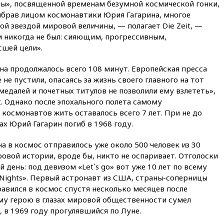
ны», посвященной временам безумной космической гонки,
объединились в военный
выбрав лицом космонавтики Юрия Гагарина, многое
альянс
ой звездой мировой величины, — полагает Die Zeit, —
14:39
Экс-издатель Popcorn
м никогда не был: сияющим, прогрессивным,
Books получил условный срок
шей цели».
по делу о пропаганде ЛГБТ
14:34
Минпромторг не
на продолжалось всего 108 минут. Европейская пресса
намерен сокращать перечень
не пустили, опасаясь за жизнь своего главного на тот
товаров для параллельного
медалей и почетных титулов не позволили ему взлететь»,
импорта
. Однако после эпохального полета самому
14:14
Роспотребнадзор
 космонавтов жить оставалось всего 7 лет. При не до
одобрил открытие сезона на
х Юрий Гагарин погиб в 1968 году.
105 пляжах в Анапе
14:09
Глава Тувы включил
на в космос отправилось уже около 500 человек из 30
сенатора Нарусову в список
ровой истории, вроде бы, никто не оспаривает. Отголоски
кандидатов в Совфед
 день: под девизом «Let`s go» вот уже 10 лет по всему
13:57
Wildberries запустит
 Nights». Первый астронавт из США, страны-соперницы
программу по открытию
авился в космос спустя несколько месяцев после
партнерских хабов
му герою в глазах мировой общественности сумел
13:53
Сенаторы Аргентины
 в 1969 году прогулявшийся по Луне.
одобрили скандальный
законопроект о частной