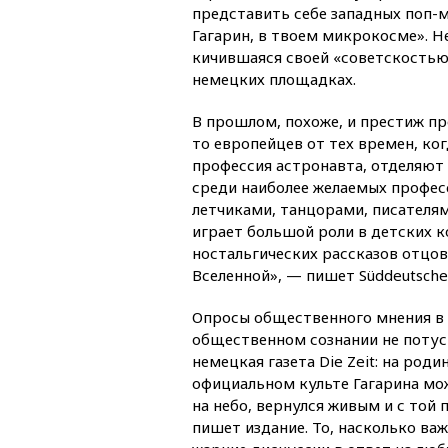
представить себе западных поп-
Гагарин, в твоем микрокосме». Не 
кичившаяся своей «советскостью
немецких площадках.
В прошлом, похоже, и престиж пр
то европейцев от тех времен, ко
профессия астронавта, отделяют 
среди наиболее желаемых профес
летчиками, танцорами, писателям
играет большой роли в детских к
ностальгических рассказов отцо
Вселенной», — пишет Süddeutsche 
Опросы общественного мнения в 
общественном сознании не потуск
немецкая газета Die Zeit: на род
официальном культе Гагарина мо
на небо, вернулся живым и с той
пишет издание. То, насколько ва