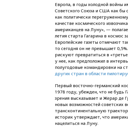
Европа, в годы холодной войны 
Советского Союза и США как бы с
как политически перегруженному
качестве космического извозчика
американцев на Луну», — полагае
летия старта Гагарина в космос з
Европейские газеты отмечают так
то сегодня он не превышает 0,5
рискуют превратиться в «третье
у нее, как предположил в интервь
полугодовые командировки на с
других стран в области пилотир
Первый восточно-германский кос
1978 году, убежден, что не будь 
зрения высказывает и Жерар де Г
новых возможностей советских в
трансконтинентальную траектори
историк утверждает, что америка
нацелиться на Луну.