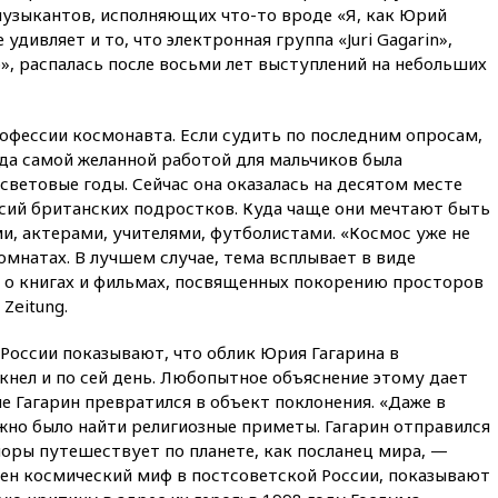
музыкантов, исполняющих что-то вроде «Я, как Юрий
11:38
Шадаев исключил
удивляет и то, что электронная группа «Juri Gagarin»,
запуск мессенджера на
«Госуслугах»
», распалась после восьми лет выступлений на небольших
11:22
При стрельбе в школе в
Таиланде погибли пять
человек
офессии космонавта. Если судить по последним опросам,
гда самой желанной работой для мальчиков была
11:19
Россия рассчитывает
световые годы. Сейчас она оказалась на десятом месте
заключить безвизовые
сий британских подростков. Куда чаще они мечтают быть
соглашения с Индонезией и
Малайзией
и, актерами, учителями, футболистами. «Космос уже не
омнатах. В лучшем случае, тема всплывает в виде
11:04
«Ведомости»: на партию
в о книгах и фильмах, посвященных покорению просторов
«Яблоко» ополчились
конкуренты
Zeitung.
10:59
Торговые центры и кафе
России показывают, что облик Юрия Гагарина в
в России могут обязать
нел и по сей день. Любопытное объяснение этому дает
раздавать питьевую воду
бесплатно
ине Гагарин превратился в объект поклонения. «Даже в
жно было найти религиозные приметы. Гагарин отправился
10:41
Бывшая глава брокера
 поры путешествует по планете, как посланец мира, —
Mind Money Юлия Хандошко
признала свою вину
жен космический миф в постсоветской России, показывают