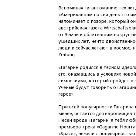
Вспоминая гигантоманию тех лет,
«Американцам по сей день это им
напоминает о позоре, который он
австрийская газета Wirtschaftsb
от Земли и облетевшим вокруг н
ушедших лет, нечто двойственное
люди и сейчас летают в космос, н
Zeitung.
«Гагарин родился в тесном идеол
его, оказавшись в условиях ново
симпозиума, который пройдет в 
Ученые будут говорить о Гагарин
герое».
При всей популярности Гагарина н
менее, остается для европейцев 
Песен вроде «Гагарин, я тебя люб
премьера трека «Gagarine Hourra
«Space», нежели с популярность