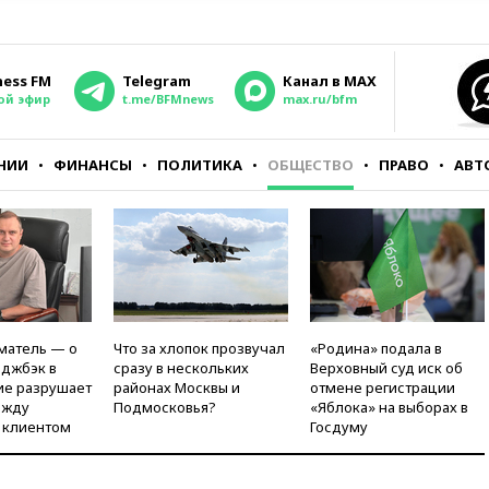
ness FM
Telegram
Канал в MAX
ой эфир
t.me/BFMnews
max.ru/bfm
НИИ
ФИНАНСЫ
ПОЛИТИКА
ОБЩЕСТВО
ПРАВО
АВТ
матель — о
Что за хлопок прозвучал
«Родина» подала в
рджбэк в
сразу в нескольких
Верховный суд иск об
ие разрушает
районах Москвы и
отмене регистрации
ежду
Подмосковья?
«Яблока» на выборах в
 клиентом
Госдуму