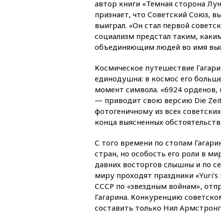
автор книги «Темная сторона Лу
признает, что Советский Союз, 
выиграл. «Он стал первой советск
социализм предстал таким, каки
объединяющим людей во имя выс
Космическое путешествие Гагари
единодушна: в космос его больше 
момент символа. «6924 орденов, 
— приводит свою версию Die Zeit
фотогеничному из всех советских
конца выясненных обстоятельства
С того времени по стопам Гагари
стран, но особость его роли в ми
давних восторгов слышны и по сей
миру проходят праздники «Yuri's
СССР по «звездным войнам», отпр
Гагарина. Конкуренцию советско
составить только Нил Армстронг,