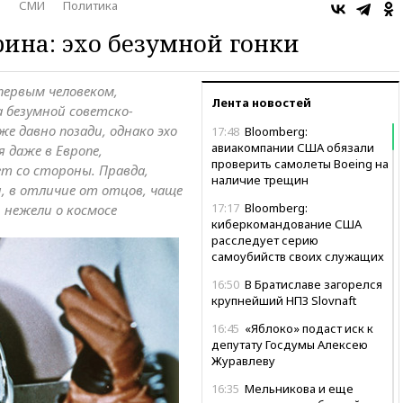
о
СМИ
Политика
рина: эхо безумной гонки
первым человеком,
Лента новостей
 безумной советско-
е давно позади, однако эхо
17:48
Bloomberg:
авиакомпании США обязали
 даже в Европе,
проверить самолеты Boeing на
т со стороны. Правда,
наличие трещин
, в отличие от отцов, чаще
17:17
Bloomberg:
 нежели о космосе
киберкомандование США
расследует серию
самоубийств своих служащих
16:50
В Братиславе загорелся
крупнейший НПЗ Slovnaft
16:45
«Яблоко» подаст иск к
депутату Госдумы Алексею
Журавлеву
16:35
Мельникова и еще