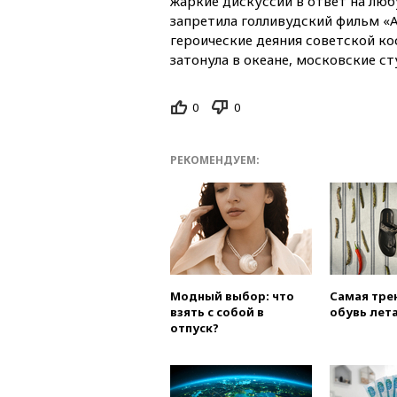
жаркие дискуссии в ответ на люб
запретила голливудский фильм «А
героические деяния советской ко
затонула в океане, московские с
0
0
РЕКОМЕНДУЕМ:
Модный выбор: что
Самая тре
взять с собой в
обувь лета
отпуск?