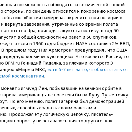
имевшая возможность наблюдать за космической гонкой
собственности
о стороны, по сей день относится к покорению космоса
13:36
ABC News: запасы
 событию. «Россия намерена закрепить свои позиции в
вооружений США достигли
 и вернуть завоевания, утраченные со времен полета
крайне низкого уровня
т агентство dpa, приводя такую статистику: в год 50-
13:16
«Родина» просит
апустят в общей сложности 48 ракет и 50 спутников.
Верховный суд снять «Яблоко»
же, что если в 1960 годы бюджет NASA составлял 2% ВВП,
с выборов
%. В прошлом году Нил Армстронг предупредил , что США
13:11
Путин обсудил с
разрядную космическую нацию». Что касается России, то
президентом ОАЭ ситуацию в
ю BFM.ru Геннадий Падалка, за плечами которого 3
Персидском заливе и на
танцию «Мир» и МКС,
есть 5-7 лет на то, чтобы отстать от
Украине
уемой космонавтики
.
13:09
Суд обязал москвичку
выселить из квартиры
монавт Зигмунд Йен, побывавший на земной орбите в
крокодила, лису и других
Гагарина, американцы не полетели бы на Луну. Ту же точку
животных
рут. По его мнению, полет Гагарина был демонстрацией
12:51
Россия планирует
оенных, способных задать своим ракетам и
запустить групповые
ю. Продолжая эту логическую цепочку, писатель-
безвизовые турпоездки для
Вьетнама
нцам попросту не оставалось ничего другого, как
12:36
Экспорт растворимого