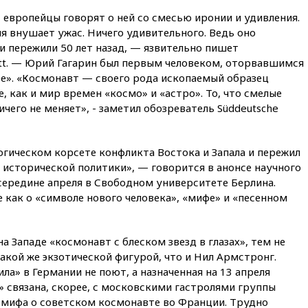
кофе из России достиг
 европейцы говорят о ней со смесью иронии и удивления.
рекордных показателей
я внушает ужас. Ничего удивительного. Ведь оно
12:30
Российские войска
и пережили 50 лет назад, — язвительно пишет
взяли под контроль село
latt. — Юрий Гагарин был первым человеком, оторвавшимся
Анискино в Харьковской
области
ее». «Космонавт — своего рода ископаемый образец
, как и мир времен «космо» и «астро». То, что смелые
12:15
Минцифры РФ не
ичего не меняет», - заметил обозреватель Süddeutsche
планирует вводить
ограничения на доступ детей
в соцсети
огическом корсете конфликта Востока и Запала и пережил
11:58
Резаи: Иран не допустит
й исторической политики», — говорится в анонсе научного
открытия второго маршрута в
Ормузском проливе
середине апреля в Свободном университете Берлина.
е как о «символе нового человека», «мифе» и «песенном
11:48
Жители Москвы и
Подмосковья сообщили о
громких взрывах
а Западе «космонавт с блеском звезд в глазах», тем не
11:41
ТПП предлагает
такой же экзотической фигурой, что и Нил Армстронг.
изменить процедуру
ила» в Германии не поют, а назначенная на 13 апреля
банкротства для
пострадавших от атак БПЛА
» связана, скорее, с московскими гастролями группы
продавцов
ю мифа о советском космонавте во Франции. Трудно