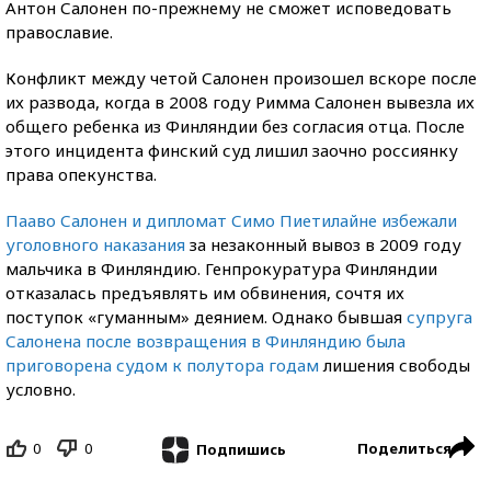
Антон Салонен по-прежнему не сможет исповедовать
православие.
Конфликт между четой Салонен произошел вскоре после
их развода, когда в 2008 году Римма Салонен вывезла их
общего ребенка из Финляндии без согласия отца. После
этого инцидента финский суд лишил заочно россиянку
права опекунства.
Пааво Салонен и дипломат Симо Пиетилайне избежали
уголовного наказания
за незаконный вывоз в 2009 году
мальчика в Финляндию. Генпрокуратура Финляндии
отказалась предъявлять им обвинения, сочтя их
поступок «гуманным» деянием. Однако бывшая
супруга
Салонена после возвращения в Финляндию была
приговорена судом к полутора годам
лишения свободы
условно.
0
0
Поделиться
Подпишись