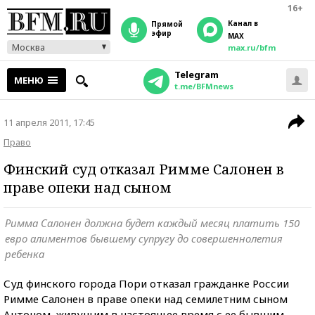
16+
Канал в
прямой
эфир
MAX
Москва
max.ru/bfm
Telegram
МЕНЮ
t.me/BFMnews
11 апреля 2011, 17:45
Право
Финский суд отказал Римме Салонен в
праве опеки над сыном
Римма Салонен должна будет каждый месяц платить 150
евро алиментов бывшему супругу до совершеннолетия
ребенка
Суд финского города Пори отказал гражданке России
Римме Салонен в праве опеки над семилетним сыном
Антоном, живущим в настоящее время с ее бывшим