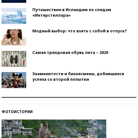
Путешествие в Исландию по следам
«Интерстеллара»
Модный выбор: что взять с собой в отпуск?
Самая трендовая обувь лета – 2026
Знаменитости и бизнесмены, добившиеся
успеха со второй попытки
Как защититься от солнца на курорте?
ФОТОИСТОРИИ
Кто изобрел средства связи?