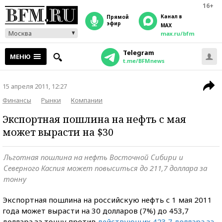
16+
Канал в
прямой
эфир
MAX
Москва
max.ru/bfm
Telegram
МЕНЮ
t.me/BFMnews
15 апреля 2011, 12:27
Финансы
Рынки
Компании
Экспортная пошлина на нефть с мая
может вырасти на $30
Льготная пошлина на нефть Восточной Сибири и
Северного Каспия может повыситься до 211,7 доллара за
тонну
Экспортная пошлина на российскую нефть с 1 мая 2011
года может вырасти на 30 долларов (7%) до 453,7
доллара за тонну против
действующих 423,7 доллара за