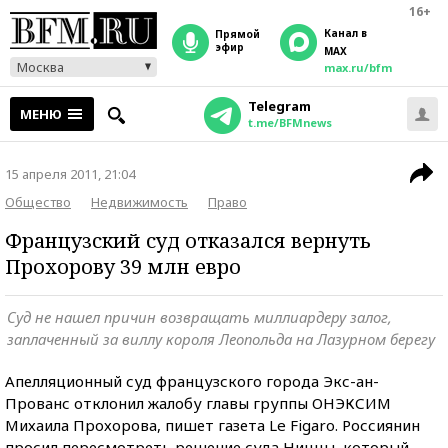
16+
Канал в
прямой
эфир
MAX
Москва
max.ru/bfm
Telegram
МЕНЮ
t.me/BFMnews
15 апреля 2011, 21:04
Общество
Недвижимость
Право
Французский суд отказался вернуть
Прохорову 39 млн евро
Суд не нашел причин возвращать миллиардеру залог,
заплаченный за виллу короля Леопольда на Лазурном берегу
Апелляционный суд французского города Экс-ан-
Прованс отклонил жалобу главы группы ОНЭКСИМ
Михаила Прохорова, пишет газета Le Figaro. Россиянин
просил пересмотреть решение суда Ниццы, который