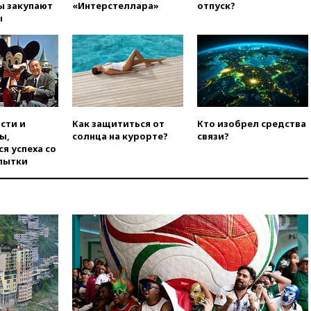
ы закупают
«Интерстеллара»
отпуск?
вчера, 19:45
ISU предоставил
ы
нейтральный статус
фигуристкам Валиевой и
Трусовой
вчера, 19:35
Зеленский
впервые совершил
официальный визит в Сербию
вчера, 19:19
Россиянка
сти и
Как защититься от
Кто изобрел средства
погибла во Французских
ы,
солнца на курорте?
связи?
Альпах
я успеха со
вчера, 19:00
Открытое
пытки
горение на складе в Брянске
ликвидировано
вчера, 18:55
Минобороны
отчиталось об ударах по двум
украинским сухогрузам в
Черном море
вчера, 18:47
Школьники из РФ
стали абсолютными
чемпионами на олимпиаде по
ИИ