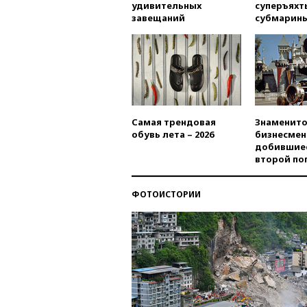
удивительных
суперъяхт
завещаний
субмарин
Самая трендовая
Знаменито
обувь лета – 2026
бизнесмен
добившиес
второй по
ФОТОИСТОРИИ