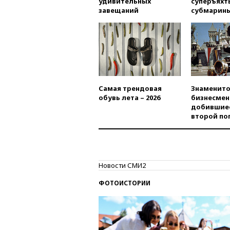
удивительных
суперъяхт
завещаний
субмарин
Самая трендовая
Знаменито
обувь лета – 2026
бизнесмен
добившиес
второй по
Новости СМИ2
ФОТОИСТОРИИ