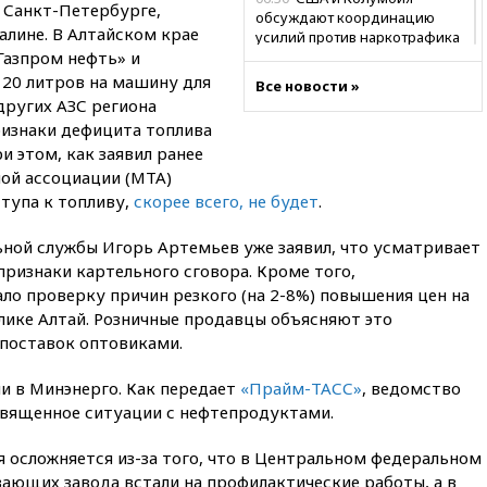
 Санкт-Петербурге,
обсуждают координацию
алине. В Алтайском крае
усилий против наркотрафика
Газпром нефть» и
05:30
ВМС Испании усилили
 20 литров на машину для
Все новости »
присутствие в Сеуте на фоне
других АЗС региона
миграционного кризиса
ризнаки дефицита топлива
03:30
В Минстрое сравнили
 этом, как заявил ранее
качество жилья в Нью-Йорке и
ной ассоциации (МТА)
России
тупа к топливу,
скорее всего, не будет
.
02:30
Трамп попросил
отпустить его с круглого стола
ной службы Игорь Артемьев уже заявил, что усматривает
в Госдепе, чтобы «вести
ризнаки картельного сговора. Кроме того,
войну»
ло проверку причин резкого (на 2-8%) повышения цен на
01:35
Мигрант погиб при
лике Алтай. Розничные продавцы объясняют это
попытке попасть из Марокко в
поставок оптовиками.
Сеуту на параплане
00:30
FT: ЕС не готов принять в
и в Минэнерго. Как передает
«Прайм-ТАСС»
, ведомство
блок Украину из-за уровня
священное ситуации с нефтепродуктами.
коррупции
вчера, 23:35
Лукашенко
я осложняется из-за того, что в Центральном федеральном
объяснил экономическую
ающих завода встали на профилактические работы, а в