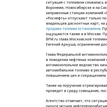
ситуация с топливом сложилась в
Воронеже, Новосибирске и на Сах
заправочные станции компаний «
«Роснефть» отпускают только по
владельцев дисконтных карт, на 
продажа топлива остановлена
. П
ощущаются также и в Москве. При
BFM.ru глава Московской топлив
Евгений Аркуша, ограничения дос
Глава Федеральной антимонополь
в поведении нефтяных компаний п
антимонопольное ведомство нача
автомобильное топливо в респуб
повышением цен и сокращением 
Также на поручение отреагировал
проведет в среду совещание, по
Агентство отмечает, что ситуаци
округе четыре нефтеперерабатыв