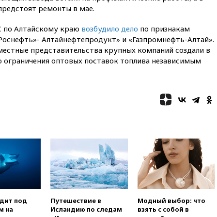
выгоду безвизового режима с
редстоят ремонты в мае.
ЕС
вчера, 22:59
На башню
С по Алтайскому краю
возбудило дело
по признакам
ресторана «Армения» в
Роснефть»- Алтайнефтепродукт» и «Газпромнефть-Алтай».
Москве вернут утраченную
естные представительства крупных компаний создали в
скульптуру балерины
 ограничения оптовых поставок топлива независимым
вчера, 22:45
Литовец
протаранил погранпункт при
попытке попасть в Россию
вчера, 22:28
Бессент
анонсировал скорое
соглашение о прекращении
огня США и Ирана
вчера, 22:15
Три человека
получили ножевые ранения
при нападении в Чехии
вчера, 22:00
Путин поручил
выделить средства на новые
РЛС для Белгородской
области
одит под
Путешествие в
Модный выбор: что
м на
Исландию по следам
взять с собой в
вчера, 21:56
The Atlantic: Маск