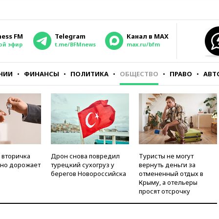
ness FM
Telegram
Канал в MAX
ой эфир
t.me/BFMnews
max.ru/bfm
НИИ
ФИНАНСЫ
ПОЛИТИКА
ОБЩЕСТВО
ПРАВО
АВТ
 вторичка
Дрон снова повредил
Туристы не могут
но дорожает
турецкий сухогруз у
вернуть деньги за
берегов Новороссийска
отмененный отдых в
Крыму, а отельеры
просят отсрочку