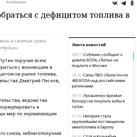
о
Компании
обраться с дефицитом топлива в
жны в сжатые сроки
Лента новостей
ситуации
08:57
Собянин сообщил о
утин поручил всем
девяти БПЛА, сбитых на
подлете к Москве
раться с возникшим в
цитом на рынке топлива,
08:42
Силы ПВО сбили почти
ельства Дмитрий Песков,
400 БПЛА над российскими
регионами
08:16
Лукашенко призвал
тельства, ведомства
белорусов покупать избы в
формулировать и
селах
ых мер по нормализации
07:30
Нигерия стала
крупнейшим поставщиком
авиатоплива в Европу
го союза, неблагополучная
06:30
США и Колумбия