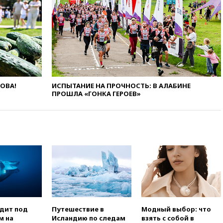
сбила еще 75 украинских
беспилотников над Россией
вчера, 20:35
Велосипедист
погиб при атаке FPV-дрона в
Белгородской области
вчера, 20:30
Лидию Невзорову
заочно арестовали по делу о
финансировании
ЛОВА!
ИСПЫТАНИЕ НА ПРОЧНОСТЬ: В АЛАБИНЕ
экстремизма
ПРОШЛА «ГОНКА ГЕРОЕВ»
вчера, 20:20
Суд США
постановил остановить
строительство бального зала в
Белом доме
вчера, 20:15
Сенат США
одобрил ужесточение
санкций против России и
Ирана
вчера, 20:00
СК возбудил дело
против журналистки Катерины
Гордеевой о фейках о ВС
одит под
Путешествие в
Модный выбор: что
России
м на
Исландию по следам
взять с собой в