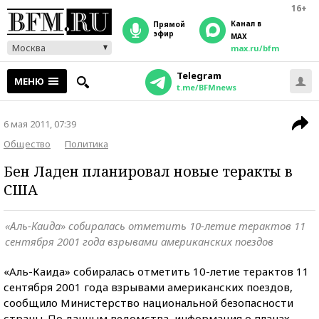
16+
Канал в
прямой
эфир
MAX
Москва
max.ru/bfm
Telegram
МЕНЮ
t.me/BFMnews
6 мая 2011, 07:39
Общество
Политика
Бен Ладен планировал новые теракты в
США
«Аль-Каида» собиралась отметить 10-летие терактов 11
сентября 2001 года взрывами американских поездов
«Аль-Каида» собиралась отметить 10-летие терактов 11
сентября 2001 года взрывами американских поездов,
сообщило Министерство национальной безопасности
страны. По данным ведомства, информация о планах