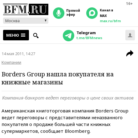
16+
Канал в
прямой
эфир
MAX
Москва
max.ru/bfm
Telegram
МЕНЮ
t.me/BFMnews
14 мая 2011, 14:27
Компании
Borders Group нашла покупателя на
книжные магазины
Компания-банкрот ведет переговоры о цене своих активов
Американская книготорговая компания Borders Group
ведет переговоры с представителями неназванного
покупателя о продаже большей части книжных
супермаркетов, сообщает Bloomberg.