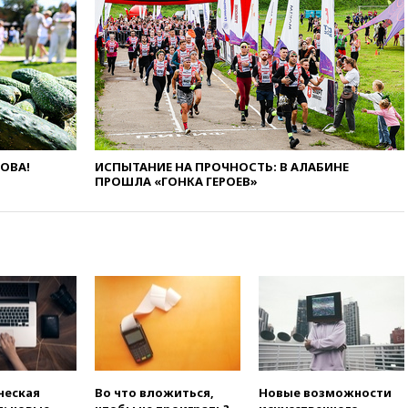
12:15
Иран и Оман
согласовали главные пункты
сделки по открытию
Ормузского пролива
11:58
Politico: США
восстановили обмен
разведданными с Украиной
11:58
Великобритания
расширила санкции против
ЛОВА!
ИСПЫТАНИЕ НА ПРОЧНОСТЬ: В АЛАБИНЕ
России
ПРОШЛА «ГОНКА ГЕРОЕВ»
11:37
В Ярославской области
обломки БПЛА упали в
резервуары НПЗ
11:19
МИД России ответил на
критику мэра Хиросимы в
годовщину ядерной
бомбардировки
10:57
Оверчук заявил о
сокращении товарооборота
России и Армении на две
ческая
Во что вложиться,
Новые возможности
трети