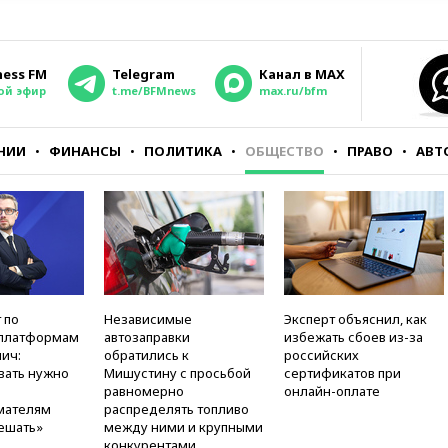
ness FM
Telegram
Канал в MAX
ой эфир
t.me/BFMnews
max.ru/bfm
НИИ
ФИНАНСЫ
ПОЛИТИКА
ОБЩЕСТВО
ПРАВО
АВТ
 по
Независимые
Эксперт объяснил, как
платформам
автозаправки
избежать сбоев из-за
ич:
обратились к
российских
вать нужно
Мишустину с просьбой
сертификатов при
равномерно
онлайн-оплате
мателям
распределять топливо
ешать»
между ними и крупными
конкурентами