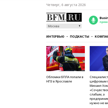
Четверг, 6 августа 2026
Busi
прям
Москва
ИНТЕРВЬЮ
ПОДКАСТЫ
КОМПА
СТИЛЬ
ТЕСТЫ
Обломки БПЛА попали в
Специалист
НПЗ в Ярославле
цифровым 
Михаил Хом
«Сочувство
слабым, а
предприни
нужно не м