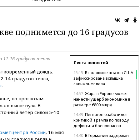
кве поднимется до 16 градусов
о 11-16 градусов тепла
Лента новостей
атковременный дождь.
15:15
В половине штатов США
2-14 градусов тепла,
зафиксирована вспышка
сальмонеллеза
»
.
14:57
Жара в Европе может
вье, по прогнозам
нанести ущерб экономике в
размере €800 млрд
усов выше нуля. В
сточный ветер силой 5-10
14:49
Пентагон озаботился
критикой Трампа по поводу
дефицита боеприпасов
ометцентра России
, 16 мая
14:40
В Германии задержан
3-18 градусов тепла и