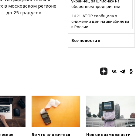
украинец за шпионаж на
ух в московском регионе
оборонном предприятии
 — до 25 градусов.
14:21
АТОР сообщила о
снижении цен на авиабилеты
в России
14:19
Масштабный сбой
Все новости »
произошел в рунете
14:14
«Ведомости»: Озон банк
не пострадает от британских
санкций
13:58
Медведев назвал
Японию вассалом США
13:45
В Петербурге достроили
новый тоннель зеленой ветки
метро
13:38
В эфире «Радиостанции
Судного дня» прозвучали три
сообщения
13:29
Восемь человек
пострадали при наезде
ческая
Во что вложиться,
Новые возможности