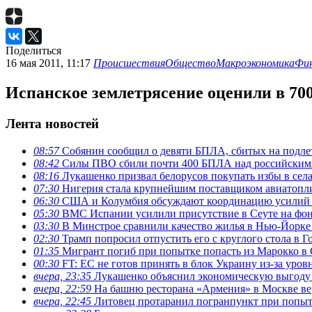
Поделиться
16 мая 2011, 11:17
Происшествия
Общество
Макроэкономика
Фи
Испанское землетрясение оценили в 700
Лента новостей
08:57
Собянин сообщил о девяти БПЛА, сбитых на подле
08:42
Силы ПВО сбили почти 400 БПЛА над российским
08:16
Лукашенко призвал белорусов покупать избы в сел
07:30
Нигерия стала крупнейшим поставщиком авиатопл
06:30
США и Колумбия обсуждают координацию усилий 
05:30
ВМС Испании усилили присутствие в Сеуте на фон
03:30
В Минстрое сравнили качество жилья в Нью-Йорке
02:30
Трамп попросил отпустить его с круглого стола в Г
01:35
Мигрант погиб при попытке попасть из Марокко в 
00:30
FT: ЕС не готов принять в блок Украину из-за уро
вчера, 23:35
Лукашенко объяснил экономическую выгоду 
вчера, 22:59
На башню ресторана «Армения» в Москве ве
вчера, 22:45
Литовец протаранил погранпункт при попыт