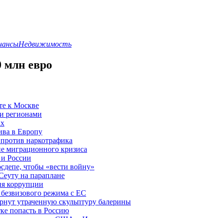
нансы
Недвижимость
 млн евро
те к Москве
и регионами
ах
ива в Европу
против наркотрафика
е миграционного кризиса
 и России
осдепе, чтобы «вести войну»
Сеуту на параплане
вня коррупции
безвизового режима с ЕС
рнут утраченную скульптуру балерины
ке попасть в Россию