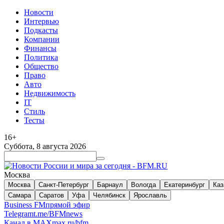
Новости
Интервью
Подкасты
Компании
Финансы
Политика
Общество
Право
Авто
Недвижимость
IT
Стиль
Тесты
16+
Суббота, 8 августа 2026
Москва
Москва
Санкт-Петербург
Барнаул
Вологда
Екатеринбург
Каз
Самара
Саратов
Уфа
Челябинск
Ярославль
Business FM
прямой эфир
Telegram
t.me/BFMnews
Канал в MAX
max.ru/bfm