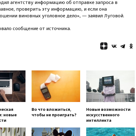
дил агентству информацию об отправке запроса в
00:05
Девочка с «маской
авное, проверить эту информацию, и если она
Бэтмена» показала лицо
ошении виновных уголовное дело», — заявил Луговой.
после последней операции
вчера, 23:35
Российского
овало сообщение от источника.
историка Артема Кирпиченка
арестовали в Израиле
вчера, 23:23
«Спартак»
разгромил «Оренбург» в
Кубке России
вчера, 23:00
Пост Дмитриева в
X о миграционном кризисе в
Сеуте набрал миллион
просмотров
вчера, 22:49
Минпромторг:
банкротство «Кванта» не
означает прекращения
ческая
Во что вложиться,
Новые возможности
производства телевизоров в
: новые
чтобы не проиграть?
искусственного
РФ
сти
интеллекта
вчера, 22:35
Семь грузовых
вагонов сошли с рельсов в
Оренбургской области