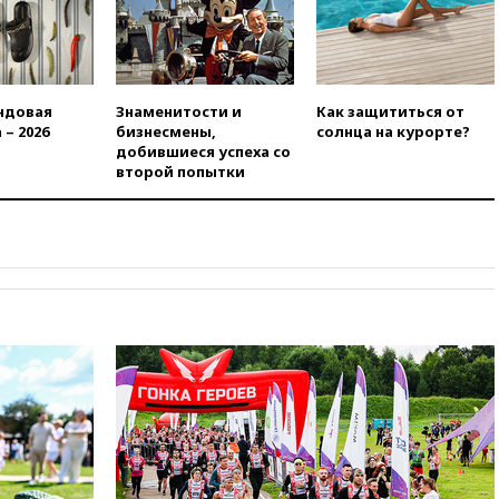
вчера, 22:22
Минфин: в июле
выросли нефтегазовые
доходы российского бюджета
вчера, 22:15
Аксаков: ЦБ
ндовая
Знаменитости и
Как защититься от
согласовал первый стандарт
 – 2026
бизнесмены,
солнца на курорте?
исламского банкинга
добившиеся успеха со
второй попытки
вчера, 21:43
Организаторы
«Интервидения»
подтвердили, что конкурс
пройдет в Саудовской Аравии
вчера, 21:35
Машков: в РФ
подготовили концепцию
развития театрального
искусства до 2035 года
вчера, 21:21
Правительство
РФ разрешило продажу
бензина старых
экологических классов
вчера, 21:15
Путин обсудил с
Машковым 150-летие Союза