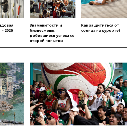
вчера, 19:45
Памфилова: ЦИК
примет беспрецедентные
меры безопасности во время
выборов
ндовая
Знаменитости и
Как защититься от
 – 2026
бизнесмены,
солнца на курорте?
вчера, 19:35
Памфилова
добившиеся успеха со
сообщила об омоложении
второй попытки
партийных списков на выборах
в Госдуму
вчера, 19:25
Путин
прокомментировал первый
номер «Единой России» в
бюллетене
вчера, 19:15
Путин обсудил с
Памфиловой подготовку к
единому дню голосования
вчера, 18:56
Wildberries
отрицает перенос основной
логистики за пределы России
вчера, 18:45
Крупнейший
склад маркетплейса Rozetka