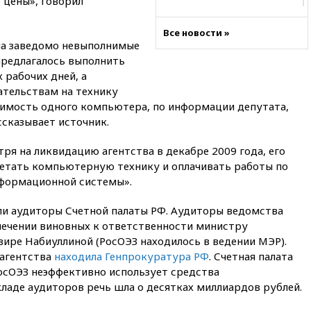
 цены», говорил
06:25
Золото подорожало до
$4350 за тройскую унцию
Все новости »
ла заведомо невыполнимые
06:01
МИД РФ: Казахстан
 предлагалось выполнить
понимает сущность киевского
режима
 рабочих дней, а
ательствам на технику
05:10
Дом детства Нила
тоимость одного компьютера, по информации депутата,
Армстронга впервые за 38 лет
выставили на продажу
ссказывает источник.
04:00
Мирошник: России стоит
ря на ликвидацию агентства в декабре 2009 года, его
быть готовой к продолжению
етать компьютерную технику и оплачивать работы по
украинского конфликта
нформационной системы».
03:16
Трамп заявил, что
предпочел бы соглашение с
или аудиторы Счетной палаты РФ. Аудиторы ведомства
Ираном
лечении виновных к ответственности министру
02:06
Лантратова: судьба
вире Набиуллиной (РосОЭЗ находилось в ведении МЭР).
сотни жителей Курской
 агентства
находила Генпрокуратура РФ
. Счетная палата
области все еще неизвестна
РосОЭЗ неэффективно использует средства
01:10
МИД РФ: ЕС пытается
ладе аудиторов речь шла о десятках миллиардов рублей.
сохранить мобилизационный
ресурс для Украины