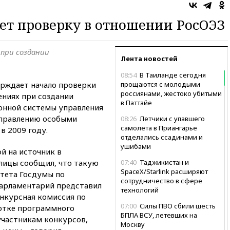
ет проверку в отношении РосОЭЗ
 при создании
Лента новостей
08:54
В Таиланде сегодня
рждает начало проверки
прощаются с молодыми
россиянами, жестоко убитыми
ниях при создании
в Паттайе
нной системы управления
управлению особыми
08:26
Летчики с упавшего
самолета в Приангарье
в 2009 году.
отделались ссадинами и
ушибами
й на источник в
лицы сообщил, что такую
07:40
Таджикистан и
SpaceX/Starlink расширяют
тета Госдумы по
сотрудничество в сфере
Парламентарий представил
технологий
нкурсная комиссия по
07:00
Силы ПВО сбили шесть
отке программного
БПЛА ВСУ, летевших на
участникам конкурсов,
Москву