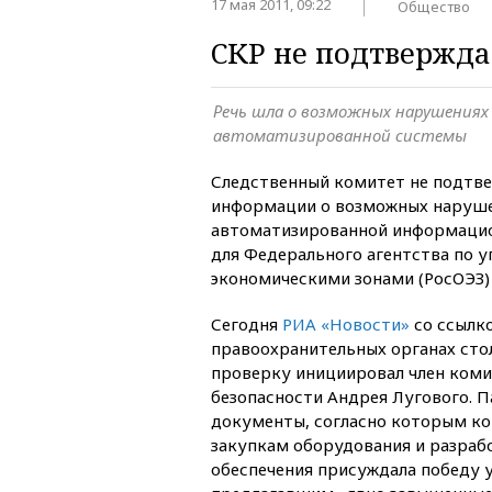
17 мая 2011, 09:22
Общество
СКР не подтвержда
Речь шла о возможных нарушениях
автоматизированной системы
Следственный комитет не подтве
информации о возможных наруше
автоматизированной информацио
для Федерального агентства по 
экономическими зонами (РосОЭЗ) 
Сегодня
РИА «Новости»
со ссылко
правоохранительных органах сто
проверку инициировал член коми
безопасности Андрея Лугового. 
документы, согласно которым ко
закупкам оборудования и разраб
обеспечения присуждала победу 