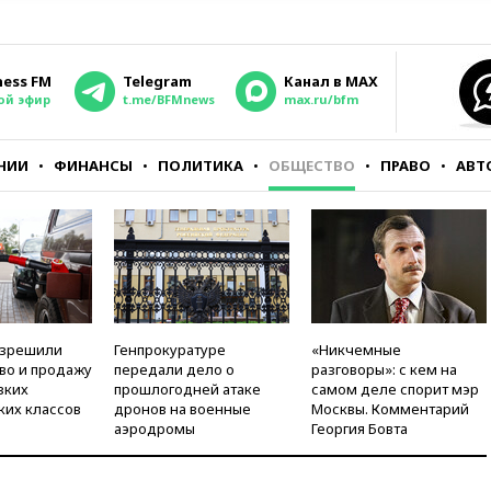
ness FM
Telegram
Канал в MAX
ой эфир
t.me/BFMnews
max.ru/bfm
НИИ
ФИНАНСЫ
ПОЛИТИКА
ОБЩЕСТВО
ПРАВО
АВТ
азрешили
Генпрокуратуре
«Никчемные
во и продажу
передали дело о
разговоры»: с кем на
зких
прошлогодней атаке
самом деле спорит мэр
ких классов
дронов на военные
Москвы. Комментарий
аэродромы
Георгия Бовта