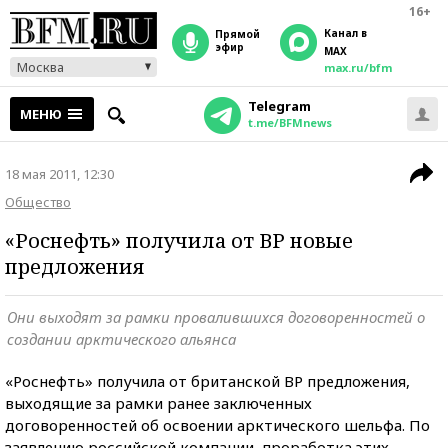
16+
Канал в
прямой
эфир
MAX
Москва
max.ru/bfm
Telegram
МЕНЮ
t.me/BFMnews
18 мая 2011, 12:30
Общество
«Роснефть» получила от ВР новые
предложения
Они выходят за рамки провалившихся договоренностей о
создании арктического альянса
«Роснефть» получила от британской ВР предложения,
выходящие за рамки ранее заключенных
договоренностей об освоении арктического шельфа. По
заявлению российской компании, проработка этих