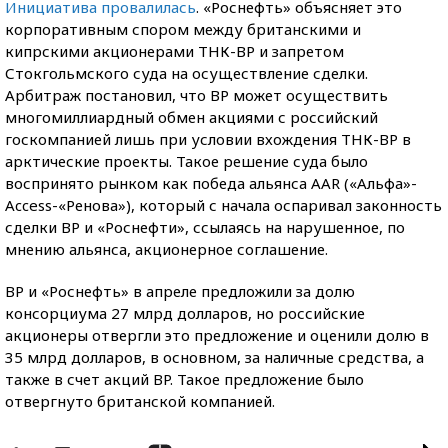
Инициатива провалилась
. «Роснефть» объясняет это
корпоративным спором между британскими и
кипрскими акционерами ТНК-ВР и запретом
Стокгольмского суда на осуществление сделки.
Арбитраж постановил, что BP может осуществить
многомиллиардный обмен акциями с российский
госкомпанией лишь при условии вхождения ТНК-BP в
арктические проекты. Такое решение суда было
воспринято рынком как победа альянса AAR («Альфа»-
Access-«Ренова»), который с начала оспаривал законность
сделки BP и «Роснефти», ссылаясь на нарушенное, по
мнению альянса, акционерное соглашение.
BP и «Роснефть» в апреле предложили за долю
консорциума 27 млрд долларов, но российские
акционеры отвергли это предложение и оценили долю в
35 млрд долларов, в основном, за наличные средства, а
также в счет акций BP. Такое предложение было
отвергнуто британской компанией.