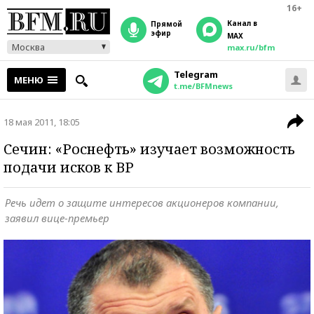
16+
Канал в
прямой
эфир
MAX
Москва
max.ru/bfm
Telegram
МЕНЮ
t.me/BFMnews
18 мая 2011, 18:05
Сечин: «Роснефть» изучает возможность
подачи исков к ВР
Речь идет о защите интересов акционеров компании,
заявил вице-премьер