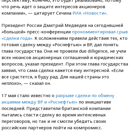
перспективу, конечно, это будет реализовано, потому
что речь идет о защите интересов акционеров
компании», — цитирует Сечина
РИА «Новости»
.
Президент России Дмитрий Медведев на сегодняшней
«большой» пресс-конференции
прокомментировал срыв
«сделки года».
К осложнениям привели действия тех, кто
готовил сделку между «Роснефтью» и BP, дал понять
глава государства. Они не провели due dilligence, не учли
всех нюансов акционерных соглашений и юридических
вопросов, указал президент. При этом глава государства
заявил, что сама сделка кажется ему интересной. «Если
все срастется, я буду рад. Для нашей страны это
неплохо», — сказал он.
17 мая стало известно о
разрыве сделки по обмену
акциями между BP и «Роснефтью»
по инициативе
последней. Представители британской компании
пытались спасти сделку во время интенсивных
переговоров, но так и не смогли убедить своих
российских партнеров пойти на компромисс.