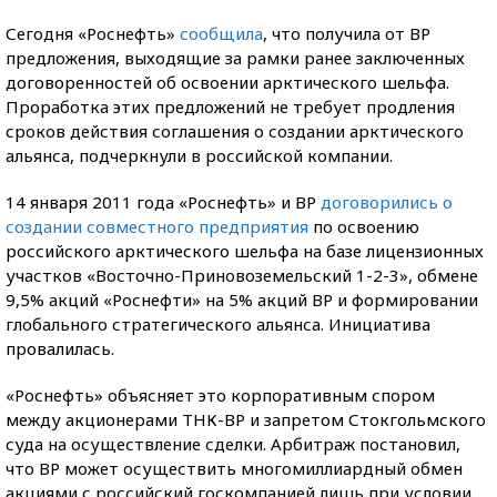
Сегодня «Роснефть»
сообщила
, что получила от ВР
предложения, выходящие за рамки ранее заключенных
договоренностей об освоении арктического шельфа.
Проработка этих предложений не требует продления
сроков действия соглашения о создании арктического
альянса, подчеркнули в российской компании.
14 января 2011 года «Роснефть» и ВР
договорились о
создании совместного предприятия
по освоению
российского арктического шельфа на базе лицензионных
участков «Восточно-Приновоземельский 1-2-3», обмене
9,5% акций «Роснефти» на 5% акций ВР и формировании
глобального стратегического альянса. Инициатива
провалилась.
«Роснефть» объясняет это корпоративным спором
между акционерами ТНК-ВР и запретом Стокгольмского
суда на осуществление сделки. Арбитраж постановил,
что BP может осуществить многомиллиардный обмен
акциями с российский госкомпанией лишь при условии