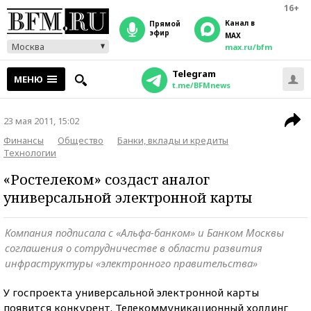
16+
Канал в
прямой
эфир
MAX
Москва
max.ru/bfm
Telegram
МЕНЮ
t.me/BFMnews
23 мая 2011, 15:02
Финансы
Общество
Банки, вклады и кредиты
Технологии
«Ростелеком» создаст аналог
универсальной электронной карты
Компания подписала с «Альфа-банком» и Банком Москвы
соглашения о сотрудничестве в области развития
инфраструктуры «электронного правительства»
У госпроекта универсальной электронной карты
появится конкурент. Телекоммуникационный холдинг