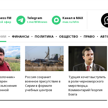
ness FM
Telegram
Канал в MAX
ой эфир
t.me/BFMnews
max.ru/bfm
НИИ
ФИНАНСЫ
ПОЛИТИКА
ОБЩЕСТВО
ПРАВО
АВТ
молочник»
Россия сохранит
Турция хочет выступить
ерен
военное присутствие в
в роли черноморского
азъяснения
Сирии в формате
миротворца.
онной
учебных центров
Комментарий Георгия
Бовта