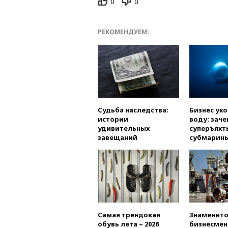
0
0
РЕКОМЕНДУЕМ:
Судьба наследства:
Бизнес ух
истории
воду: заче
удивительных
суперъяхт
завещаний
субмарин
Самая трендовая
Знаменито
обувь лета – 2026
бизнесмен