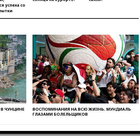
вчера, 14:14
Китай объявил
я успеха со
высший уровень опасности из-
пытки
за приближения тайфуна
вчера, 13:47
Welt am Sonntag:
ЕС нарастил импорт
российского СПГ
вчера, 13:13
Число жертв
атаки БПЛА на Белгород
выросло до пяти
вчера, 13:09
Беспилотная
опасность объявлена в
Московской области
вчера, 12:48
На фоне угрозы
БПЛА приостановил работу
аэропорт Калуги
вчера, 12:37
ВС РФ заняли
В ЧУНЦИНЕ
ВОСПОМИНАНИЯ НА ВСЮ ЖИЗНЬ. МУНДИАЛЬ
еще два села в ДНР
ГЛАЗАМИ БОЛЕЛЬЩИКОВ
вчера, 12:12
Хуситы атаковали
НПЗ в Саудовской Аравии
вчера, 11:53
В Уфе украинский