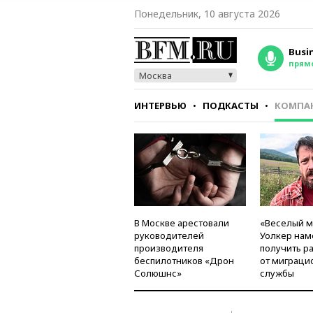
Понедельник, 10 августа 2026
Busi
прям
Москва
ИНТЕРВЬЮ
ПОДКАСТЫ
КОМПА
СТИЛЬ
ТЕСТЫ
В Москве арестовали
«Веселый 
руководителей
Уолкер нам
производителя
получить р
беспилотников «Дрон
от миграци
Солюшнс»
службы