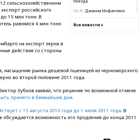
поезда
012 сельскохозяйственном
, экспорт российского
06:40
Джанни Инфантино
до 15 млн тонн. В
вновь угодил в скандал: на
этот раз интимного характера
тель равнялся 4 млн тонн
Все новости »
06:33
ВВС: работы Бэнкси
обошлись британским
налогоплательщикам в 150
мбарго на экспорт зерна в
тысяч фунтов стерлингов
ичные действия со стороны
05:37
Почти треть россиян
готовы к покупке квартиры
вскладчину
в, насыщение рынка дешевой пшеницей из черноморского
ерно во второй половине 2011 года.
02:38
В Баренцевом море
нашли потопленный в 1942
Виктор Зубков заявил, что решение по возможной отмене
году немецкий транспорт
ыть принято в ближайшие дни
.
01:20
Bloomberg: Пентагон
просит оборонные компании
йствует с 15 августа 2010 года до 1 июля 2011 года
. В
увеличить производство
е обсуждается возможность его продления до конца 2011
00:33
CNBC: Burger King вышел
на второе место среди сетей
быстрого питания в США