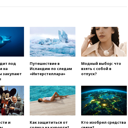
вчера, 16:47
Сирия и Россия
договорились о присутствии
российских военных баз в
республике
вчера, 16:16
Bloomberg: США
потратят 400 млн долларов на
противодроновые лазеры
вчера, 15:48
Reuters:
европейский аналог Starlink
IRIS2 может появиться в 2029
одит под
Путешествие в
Модный выбор: что
году
м на
Исландию по следам
взять с собой в
ы закупают
«Интерстеллара»
отпуск?
вчера, 15:46
«Росатом»
ы
возвращает специалистов в
Иран на АЭС «Бушер»
вчера, 15:15
В Москве
арестованы два руководителя
производителя БПЛА
вчера, 14:50
Лионель Месси
прибыл в Росарио на
сти и
Как защититься от
Кто изобрел средства
похороны своего отца
ы,
солнца на курорте?
связи?