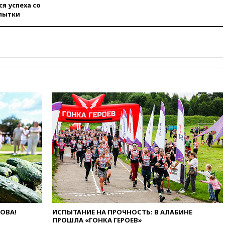
я успеха со
сократить срок уплаты
пытки
автоштрафов для
иностранцев с 60 дней до
суток
вчера, 19:13
Оборонным
компаниям в США поручено
оперативно нарастить
производство вооружений
вчера, 18:54
ТАСС: Украина
лишится половины аграрного
экспорта из-за простоя в
портах Одессы
вчера, 18:18
БПЛА повторно
атаковали Белгород
вчера, 17:42
Израиль отверг
план Совета мира о выводе
войск из сектора Газа
вчера, 17:13
ТАСС: видео с
Моджтабой Хаменеи,
опубликованное сегодня,
ЛОВА!
ИСПЫТАНИЕ НА ПРОЧНОСТЬ: В АЛАБИНЕ
ПРОШЛА «ГОНКА ГЕРОЕВ»
снято давно