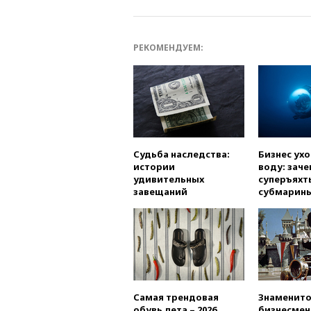
РЕКОМЕНДУЕМ:
Судьба наследства:
Бизнес ух
истории
воду: заче
удивительных
суперъяхт
завещаний
субмарин
Самая трендовая
Знаменито
обувь лета – 2026
бизнесмен