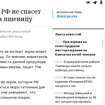
 РФ не спасет
Актуальная тема:
Дорогая еда
на пшеницу
ельное увеличение
Лента новостей
обно достичь
07:37
При взрыве на
золоторудном
месторождении на
го на экспорт зерна может
Камчатке погиб человек
цу. По мнению аналитиков,
имости данной продукции
08:26
В приграничном районе
Таиланда нашли сильно
 максимума, пишет The
избитую россиянку
07:58
В Севастополе после
во зерна, которое РФ
падения обломков БПЛА
загорелся лес
заться недостаточным для
 они указывают, что
07:33
Между Швецией и
 слишком поздно.
Финляндией впервые за 38
лет начали курсировать