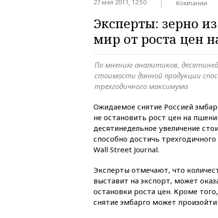
27 мая 2011, 12:50
Компании
Эксперты: зерно из
мир от роста цен 
По мнению аналитиков, десятинед
стоимости данной продукции спос
трехгодичного максимума
Ожидаемое снятие Россией эмбар
не остановить рост цен на пшени
десятинедельное увеличение сто
способно достичь трехгодичного
Wall Street Journal.
Эксперты отмечают, что количест
выставит на экспорт, может ока
остановки роста цен. Кроме того,
снятие эмбарго может произойти