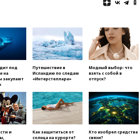
вчера, 23:23
Bloomberg: США
хотят испытать ПРО «Золотой
купол» в этом году
вчера, 22:39
European Aquatics:
у России есть право провести
ЧЕ по водным видам спорта в
2028 году
вчера, 21:43
В Москве
начались испытания
беспилотного поезда
«Ласточка»
одит под
Путешествие в
Модный выбор: что
м на
Исландию по следам
взять с собой в
вчера, 21:12
«Зенит» проиграл
ы закупают
«Интерстеллара»
отпуск?
дебютанту РПЛ «Родине» со
ы
счетом 1:2
вчера, 20:44
WSJ: Трамп уже
готов прекратить войну с
Ираном без ядерной сделки
вчера, 20:12
Финляндия не
намерена передавать Украине
ракеты для Patriot
сти и
Как защититься от
Кто изобрел средства
ы,
солнца на курорте?
связи?
вчера, 19:42
МВД намерено