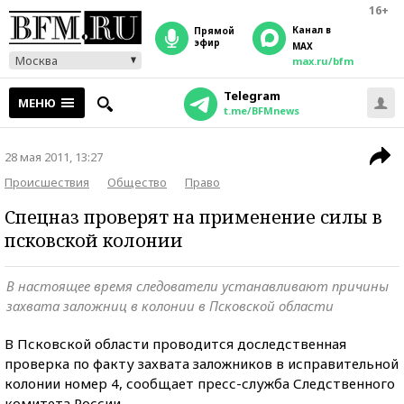
16+
Канал в
прямой
эфир
MAX
Москва
max.ru/bfm
Telegram
МЕНЮ
t.me/BFMnews
28 мая 2011, 13:27
Происшествия
Общество
Право
Спецназ проверят на применение силы в
псковской колонии
В настоящее время следователи устанавливают причины
захвата заложниц в колонии в Псковской области
В Псковской области проводится доследственная
проверка по факту захвата заложников в исправительной
колонии номер 4, сообщает пресс-служба Следственного
комитета России.