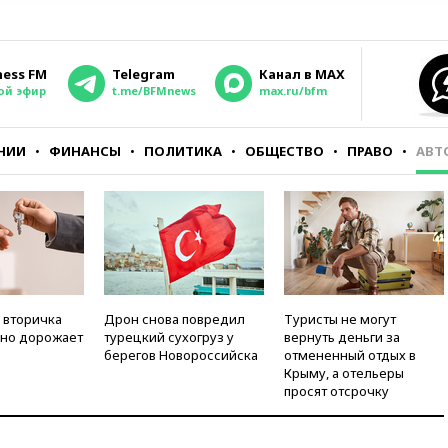
ness FM
Telegram
Канал в MAX
ой эфир
t.me/BFMnews
max.ru/bfm
НИИ
ФИНАНСЫ
ПОЛИТИКА
ОБЩЕСТВО
ПРАВО
АВТ
 вторичка
Дрон снова повредил
Туристы не могут
но дорожает
турецкий сухогруз у
вернуть деньги за
берегов Новороссийска
отмененный отдых в
Крыму, а отельеры
просят отсрочку