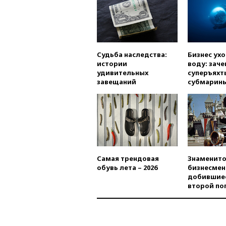
Судьба наследства:
Бизнес ух
истории
воду: заче
удивительных
суперъяхт
завещаний
субмарин
Самая трендовая
Знаменито
обувь лета – 2026
бизнесмен
добившиес
второй по