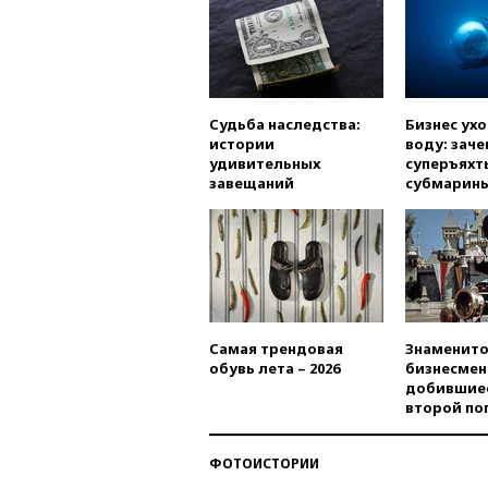
Судьба наследства:
Бизнес ух
истории
воду: заче
удивительных
суперъяхт
завещаний
субмарин
Самая трендовая
Знаменито
обувь лета – 2026
бизнесмен
добившиес
второй по
ФОТОИСТОРИИ