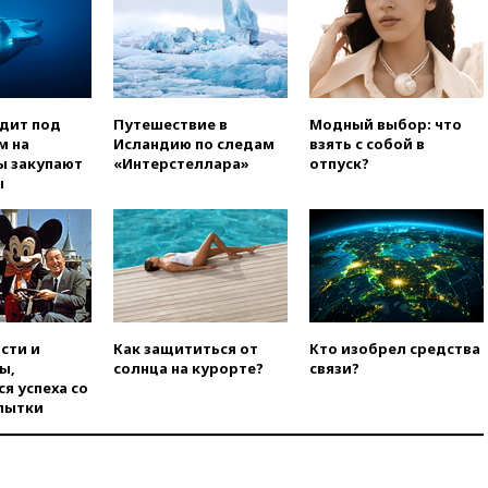
вчера, 20:20
Суд США
постановил остановить
строительство бального зала в
Белом доме
вчера, 20:15
Сенат США
одобрил ужесточение
одит под
Путешествие в
Модный выбор: что
санкций против России и
м на
Исландию по следам
взять с собой в
Ирана
ы закупают
«Интерстеллара»
отпуск?
ы
вчера, 20:00
СК возбудил дело
против журналистки Катерины
Гордеевой о фейках о ВС
России
вчера, 19:45
ISU предоставил
нейтральный статус
фигуристкам Валиевой и
Трусовой
сти и
Как защититься от
Кто изобрел средства
ы,
солнца на курорте?
связи?
вчера, 19:35
Зеленский
я успеха со
впервые совершил
пытки
официальный визит в Сербию
вчера, 19:19
Россиянка
погибла во Французских
Альпах