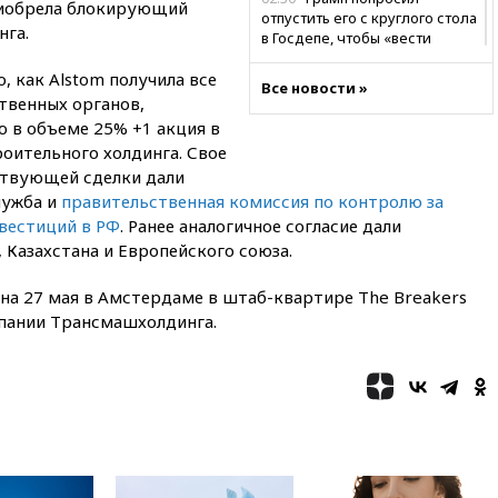
риобрела блокирующий
отпустить его с круглого стола
нга.
в Госдепе, чтобы «вести
войну»
, как Alstom получила все
Все новости »
01:35
Мигрант погиб при
твенных органов,
попытке попасть из Марокко в
 в объеме 25% +1 акция в
Сеуту на параплане
оительного холдинга. Свое
00:30
FT: ЕС не готов принять в
ствующей сделки дали
блок Украину из-за уровня
лужба и
правительственная комиссия по контролю за
коррупции
вестиций в РФ
. Ранее аналогичное согласие дали
вчера, 23:35
Лукашенко
Казахстана и Европейского союза.
объяснил экономическую
выгоду безвизового режима с
на 27 мая в Амстердаме в штаб-квартире The Breakers
ЕС
мпании Трансмашхолдинга.
вчера, 22:59
На башню
ресторана «Армения» в
Москве вернут утраченную
скульптуру балерины
вчера, 22:45
Литовец
протаранил погранпункт при
попытке попасть в Россию