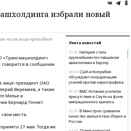
ашхолдинга избрали новый
том числе вице-президент
Лента новостей
07:30
Нигерия стала
АО «Трансмашхолдинг»
крупнейшим поставщиком
авиатоплива в Европу
, говорится в сообщении
06:30
США и Колумбия
обсуждают координацию
усилий против наркотрафика
а: вице-президент ОАО
лерий Веремеев, а также
05:30
ВМС Испании усилили
пп Мелье и
присутствие в Сеуте на фоне
ии Бернард Гоннет.
миграционного кризиса
03:30
В Минстрое сравнили
 свои места.
качество жилья в Нью-Йорке и
России
ринято 27 мая. Тогда же
02:30
Трамп попросил