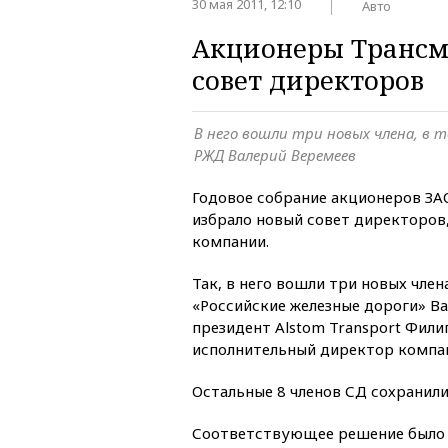
30 мая 2011, 12:10
Авто
Акционеры Трансм
совет директоров
В него вошли три новых члена, в 
РЖД Валерий Веремеев
Годовое собрание акционеров З
избрало новый совет директоров
компании.
Так, в него вошли три новых член
«Российские железные дороги» Ва
президент Alstom Transport Фили
исполнительный директор компан
Остальные 8 членов СД сохранили
Соответствующее решение было п