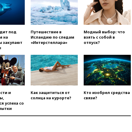
вчера, 22:28
Бессент
анонсировал скорое
соглашение о прекращении
огня США и Ирана
вчера, 22:15
Три человека
одит под
Путешествие в
Модный выбор: что
получили ножевые ранения
м на
Исландию по следам
взять с собой в
при нападении в Чехии
ы закупают
«Интерстеллара»
отпуск?
вчера, 22:00
Путин поручил
ы
выделить средства на новые
РЛС для Белгородской
области
вчера, 21:56
The Atlantic: Маск
отказал Украине в
использовании Starlink для
атак вглубь РФ
сти и
Как защититься от
Кто изобрел средства
вчера, 21:35
После пожара на
ы,
солнца на курорте?
связи?
складе в Брянске возбудили
я успеха со
уголовное дело
пытки
вчера, 21:26
Лидеры сборной
РФ по гимнастике получили
официальный отказ в визах от