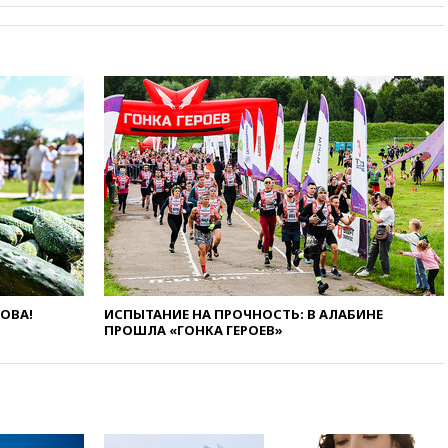
Хорватии
вчера, 21:15
Пентагон
опубликовал 16 новых видео с
НЛО
вчера, 21:00
На границе
Украины с Польшей скопилось
свыше 6,5 тысячи грузовиков
вчера, 20:53
Швыдкой:
«Интервидение» точно
пройдет в 2026 году
вчера, 20:45
ПВО за день
сбила еще 75 украинских
беспилотников над Россией
вчера, 20:35
Велосипедист
ЛОВА!
ИСПЫТАНИЕ НА ПРОЧНОСТЬ: В АЛАБИНЕ
погиб при атаке FPV-дрона в
ПРОШЛА «ГОНКА ГЕРОЕВ»
Белгородской области
вчера, 20:30
Лидию Невзорову
заочно арестовали по делу о
финансировании
экстремизма