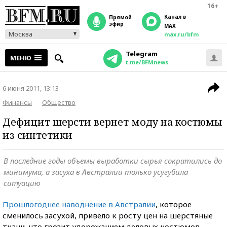
16+
Канал в
прямой
эфир
MAX
Москва
max.ru/bfm
Telegram
МЕНЮ
t.me/BFMnews
6 июня 2011, 13:13
Финансы
Общество
Дефицит шерсти вернет моду на костюмы
из синтетики
В последние годы объемы выработки сырья сократились до
минимума, а засуха в Австралии только усугубила
ситуацию
Прошлогоднее наводнение в Австралии
, которое
сменилось засухой, привело к росту цен на шерстяные
ткани, что грозит удорожанием деловых костюмов,